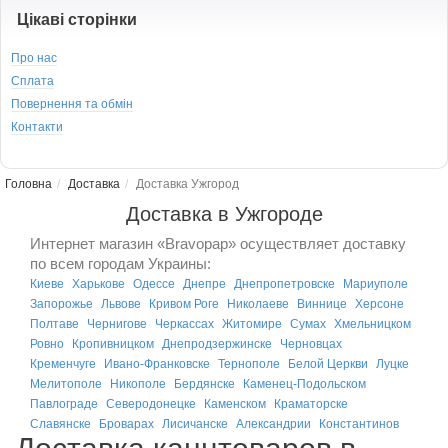
Цікаві сторінки
Про нас
Сплата
Повернення та обмін
Контакти
Головна
Доставка
Доставка Ужгород
Доставка в Ужгороде
Интернет магазин «Bravopap» осуществляет доставку
по всем городам Украины:
Киеве
Харькове
Одессе
Днепре
Днепропетровске
Мариуполе
Запорожье
Львове
Кривом Роге
Николаеве
Виннице
Херсоне
Полтаве
Чернигове
Черкассах
Житомире
Сумах
Хмельницком
Ровно
Кропивницком
Днепродзержинске
Черновцах
Кременчуге
Ивано-Франковске
Тернополе
Белой Церкви
Луцке
Мелитополе
Никополе
Бердянске
Каменец-Подольском
Павлограде
Северодонецке
Каменском
Краматорске
Славянске
Броварах
Лисичанске
Александрии
Константинов