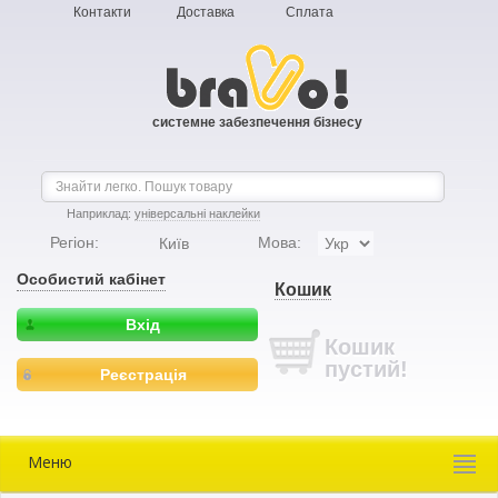
Контакти
Доставка
Сплата
системне забезпечення бізнесу
Наприклад:
універсальні наклейки
Регіон:
Мова:
Київ
Особистий кабінет
Кошик
Вхід
Кошик
пустий!
Реєстрація
Меню