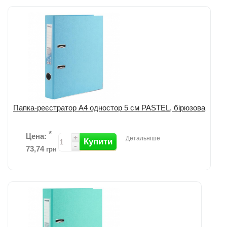
Додати до порівняння
Папка-реєстратор А4 одностор 5 см PASTEL, бірюзова
*
Цена:
+
Детальніше
Купити
-
73,74
грн
Додати до порівняння