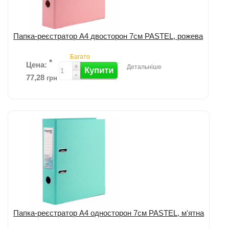
Папка-реєстратор А4 двосторон 7cм PASTEL, рожева
Багато
*
Цена:
+
Детальніше
Купити
-
77,28
грн
Додати до порівняння
Папка-реєстратор А4 односторон 7cм PASTEL, м'ятна