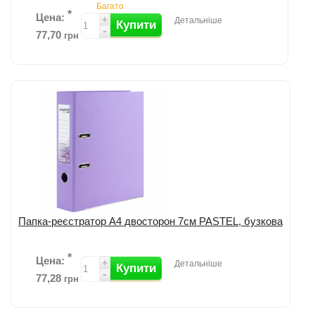
Багато
*
Цена:
+
Детальніше
Купити
-
77,70
грн
Додати до порівняння
Папка-реєстратор А4 двосторон 7cм PASTEL, бузкова
*
Цена:
+
Детальніше
Купити
-
77,28
грн