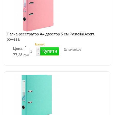
Папка-реєстратор А4 двостор 5 см Pastelini Axent,
рожева
Багато
*
Цена:
+
Детальніше
Купити
-
77,28
грн
Додати до порівняння