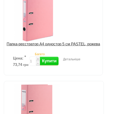
Папка-реєстратор А4 одностор 5 см PASTEL, рожева
Багато
*
Цена:
+
Детальніше
Купити
-
73,74
грн
Додати до порівняння