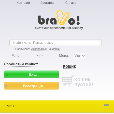
Контакти
Доставка
Сплата
системне забезпечення бізнесу
Наприклад:
універсальні наклейки
Регіон:
Мова:
Київ
Особистий кабінет
Кошик
Вхід
Кошик
пустий!
Реєстрація
Меню