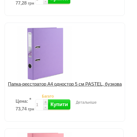
-
77,28
грн
Додати до порівняння
Папка-реєстратор А4 одностор 5 см PASTEL, бузкова
Багато
*
Цена:
+
Детальніше
Купити
-
73,74
грн
Додати до порівняння