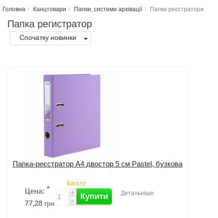
Головна
Канцтовари
Папки, системи архівації
Папки реєстратори
Папка регистратор
Спочатку новинки
Папка-реєстратор А4 двостор 5 см Pastel, бузкова
Багато
*
Цена:
+
Детальніше
Купити
-
77,28
грн