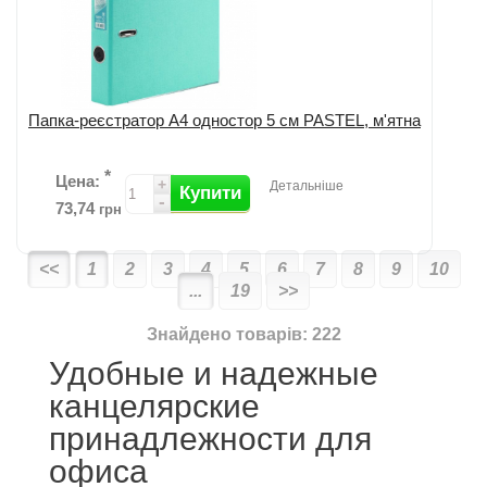
Папка-реєстратор А4 одностор 5 см PASTEL, м'ятна
*
Цена:
+
Детальніше
Купити
-
73,74
грн
<<
1
2
3
4
5
6
7
8
9
10
...
19
>>
Додати до порівняння
Знайдено товарів: 222
Удобные и надежные
канцелярские
принадлежности для
офиса