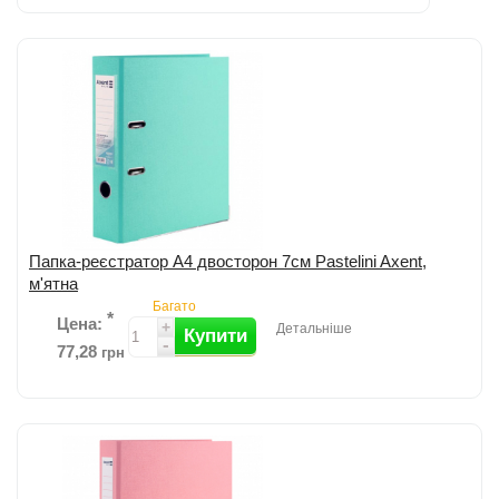
Додати до порівняння
Папка-реєстратор А4 двосторон 7cм Pastelini Axent,
м'ятна
Багато
*
Цена:
+
Детальніше
Купити
-
77,28
грн
Додати до порівняння