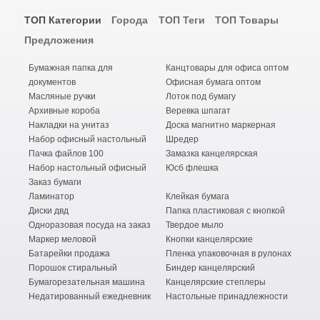
ТОП Категории
Города
ТОП Теги
ТОП Товары
Предложения
Бумажная папка для
Канцтовары для офиса оптом
документов
Офисная бумага оптом
Масляные ручки
Лоток под бумагу
Архивные короба
Веревка шпагат
Накладки на унитаз
Доска магнитно маркерная
Набор офисный настольный
Шредер
Пачка файлов 100
Замазка канцелярская
Набор настольный офисный
Юсб флешка
Заказ бумаги
Ламинатор
Клейкая бумага
Диски двд
Папка пластиковая с кнопкой
Одноразовая посуда на заказ
Твердое мыло
Маркер меловой
Кнопки канцелярские
Батарейки продажа
Пленка упаковочная в рулонах
Порошок стиральный
Биндер канцелярский
Бумагорезательная машина
Канцелярские степлеры
Недатированный ежедневник
Настольные принадлежности