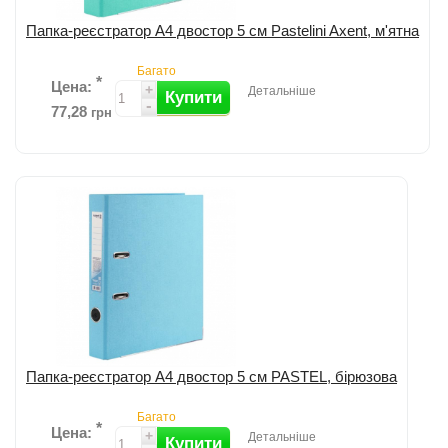
Папка-реєстратор А4 двостор 5 см Pastelini Axent, м'ятна
Багато
*
Цена:
+
Детальніше
Купити
-
77,28
грн
Додати до порівняння
Папка-реєстратор А4 двостор 5 см PASTEL, бірюзова
Багато
*
Цена:
+
Детальніше
Купити