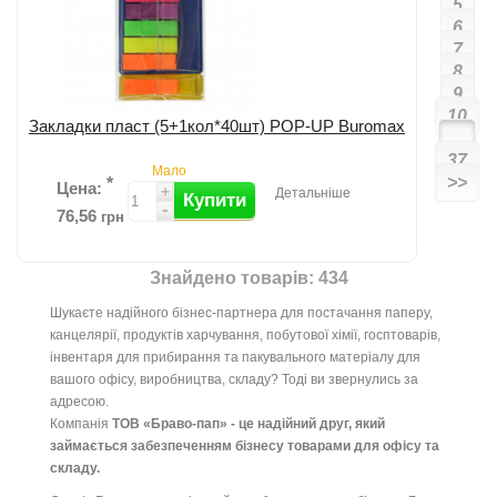
5
6
7
8
9
10
Закладки пласт (5+1кол*40шт) POP-UP Buromax
...
37
Мало
>>
*
Цена:
+
Детальніше
Купити
-
76,56
грн
Знайдено товарів: 434
Додати до порівняння
Шукаєте надійного бізнес-партнера для постачання паперу,
канцелярії, продуктів харчування, побутової хімії, госптоварів,
інвентаря для прибирання та пакувального матеріалу для
вашого офісу, виробництва, складу? Тоді ви звернулись за
адресою.
Компанія
ТОВ «Браво-пап» - це надійний друг, який
займається забезпеченням бізнесу товарами для офісу та
складу.