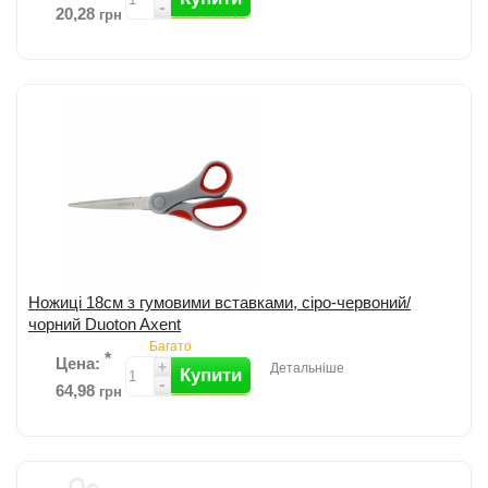
-
20,28
грн
Додати до порівняння
Ножиці 18см з гумовими вставками, сіро-червоний/
чорний Duoton Axent
Багато
*
Цена:
+
Детальніше
Купити
-
64,98
грн
Додати до порівняння