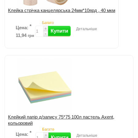
Клейка стрічка канцелярська 24мм*10ярд , 40 мкм
Багато
*
Цена:
+
Детальніше
Купити
-
11,94
грн
Додати до порівняння
Клейкий папір д/запису 75*75 100л пастель Axent,
кольоровий
Багато
*
Цена:
+
Детальніше
Купити