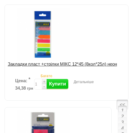
Додати до порівняння
Закладки пласт +стрілки МІКС 12*45 (8кол*25л) неон
Багато
*
Цена:
+
Детальніше
Купити
-
34,38
грн
<<
1
Пластикові закладки з клейким слоєм от Buromax; Надійно
2
закріплюються на папері і різноманітних гладких поверхнях; Легко
3
видаляються з поверхонь...
детальніше
4
Додати до порівняння