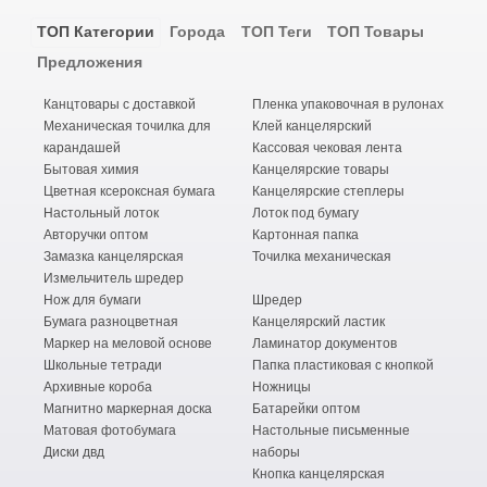
ТОП Категории
Города
ТОП Теги
ТОП Товары
Предложения
Канцтовары с доставкой
Пленка упаковочная в рулонах
Механическая точилка для
Клей канцелярский
карандашей
Кассовая чековая лента
Бытовая химия
Канцелярские товары
Цветная ксероксная бумага
Канцелярские степлеры
Настольный лоток
Лоток под бумагу
Авторучки оптом
Картонная папка
Замазка канцелярская
Точилка механическая
Измельчитель шредер
Нож для бумаги
Шредер
Бумага разноцветная
Канцелярский ластик
Маркер на меловой основе
Ламинатор документов
Школьные тетради
Папка пластиковая с кнопкой
Архивные короба
Ножницы
Магнитно маркерная доска
Батарейки оптом
Матовая фотобумага
Настольные письменные
Диски двд
наборы
Кнопка канцелярская