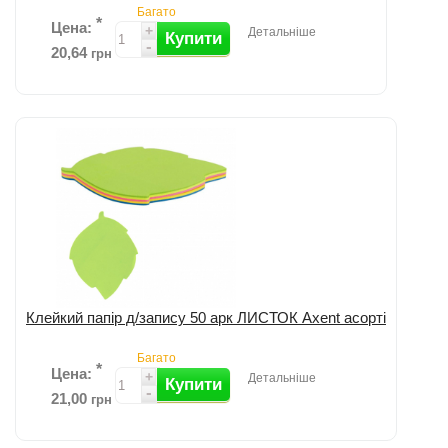
Багато
*
Цена:
+
Детальніше
Купити
-
20,64
грн
Додати до порівняння
Клейкий папір д/запису 50 арк ЛИСТОК Axent асорті
Багато
*
Цена:
+
Детальніше
Купити
-
21,00
грн