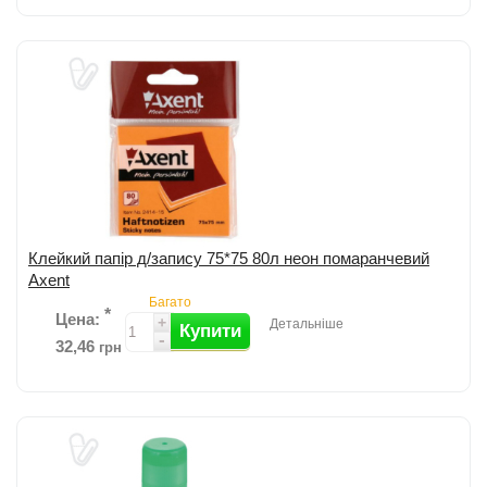
Скоби для степлерів 24/6 від Axent; З матеріалу підвищеної
міцності; Для зшивання до 30 аркушів; Кількість: 1000шт. ...
детальніше
Додати до порівняння
Клейкий папір д/запису 75*75 80л неон помаранчевий
Axent
Багато
*
Цена:
+
Детальніше
Купити
-
32,46
грн
Папір для заміток з клейким шаром Axent; Не залишає слідів клею
на поверхні; Кількість ларкушів: 80; Щільність: 75г/м2; Розмір:
75х75мм; Колі...
детальніше