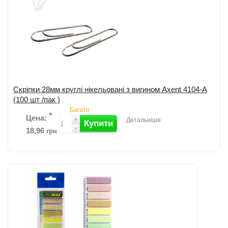
Скріпки 28мм круглі нікельовані з вигином Axent 4104-A
(100 шт /пак )
Багато
*
Цена:
+
Детальніше
Купити
-
18,96
грн
Скріпки круглі нікельовані з вигином від Axent; Кількість: 100шт/уп;
Довжина: 28мм. ...
детальніше
Додати до порівняння