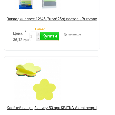
Закладки пласт 12*45 (8кол*25л) пастель Buromax
Багато
*
Цена:
+
Детальніше
Купити
-
36,12
грн
Додати до порівняння
Клейкий папір д/запису 50 арк КВІТКА Axent асорті