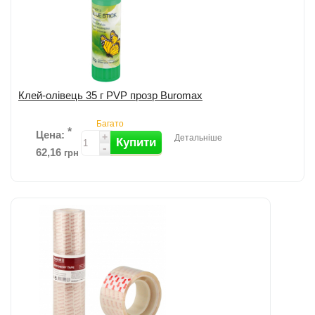
Додати до порівняння
Клей-олівець 35 г PVP прозр Buromax
Багато
*
Цена:
+
Детальніше
Купити
-
62,16
грн
Клей-олівець "Eco-line" від Buromax; Основа PVP, не токсичний,
напівпрозорий; Не містить розчинників і штучних барвників; Термін
прид...
детальніше
Додати до порівняння