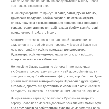
Сервіс Браво-пап націлений на обслуговування бізнесу. Браво-
пап працює в сегменті B2B.
В нашому асортименті присутній
папір, папки, ручки, бланки,
друкована продукція, клейка пакувальна стрічка, стретч-
плівка, побутова хімія, інвентар для прибирання, господарчі
товари, товари для презентацій та кава-брейку, комп’ютерні
приналежності
та багато іншого.
Асортимент товарів Браво-пап націлений, насамперед, на
задоволення потреб офісного персоналу. В сервісі Браво-пап
можливо придбати
офісне приладдя для директора,
бухгалтера, офіс-менеджера, маркетолога, для всіх, хто
працює та займається бізнесом.
Не потрібно більше ходити по різноманітним магазинам,
турбуватись про доставку, витрачати свій дорогоцінний час та
сили для того, щоб
забезпечити офіс
, склад, виробництво. Адже
робити замовлення в
інтернет-сервісі Браво-пап дуже зручно,
а головне, просто
. Ми
доставимо замовлення в офіс
. Залиште
всі турботи, які пов’язані з забезпеченням Вашого бізнесу, нам.
Чим унікальний сервіс від Браво-пап? Функціонал інтернет-
сервісу Браво-пап з легкістю допоможе
забезпечити малий офіс
або сітку офісів по всій території України.
За допомогою Браво-