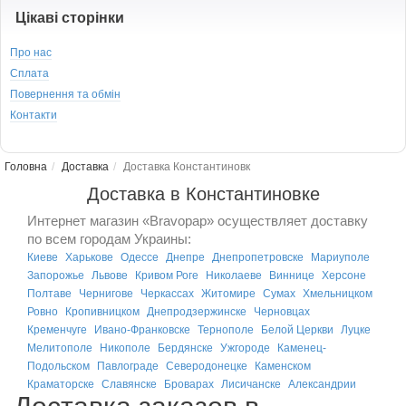
Цікаві сторінки
Про нас
Сплата
Повернення та обмін
Контакти
Головна
Доставка
Доставка Константиновк
Доставка в Константиновке
Интернет магазин «Bravopap» осуществляет доставку
по всем городам Украины:
Киеве
Харькове
Одессе
Днепре
Днепропетровске
Мариуполе
Запорожье
Львове
Кривом Роге
Николаеве
Виннице
Херсоне
Полтаве
Чернигове
Черкассах
Житомире
Сумах
Хмельницком
Ровно
Кропивницком
Днепродзержинске
Черновцах
Кременчуге
Ивано-Франковске
Тернополе
Белой Церкви
Луцке
Мелитополе
Никополе
Бердянске
Ужгороде
Каменец-
Подольском
Павлограде
Северодонецке
Каменском
Краматорске
Славянске
Броварах
Лисичанске
Александрии