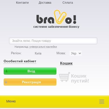
Контакти
Доставка
Сплата
системне забезпечення бізнесу
Наприклад:
універсальні наклейки
Регіон:
Мова:
Київ
Особистий кабінет
Кошик
Вхід
Кошик
пустий!
Реєстрація
Меню