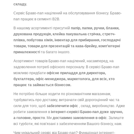
складу.
Сервіс Браво-пап націлений на обслуговування бізнесу. Браво-
пап працює в сегменті B2B.
В нашому асортименті присутній
папір, папки, ручки, бланки,
друкована продукція, клейка пакувальна стрічка, стретч-
плівка, побутова хімія, інвентар для прибирання, господарчі
товари, товари для презентацій та кава-брейку, комп’ютерні
приналежності
та багато іншого.
Асортимент товарів Браво-пап націлений, насамперед, на
задоволення потреб офісного персоналу. В сервісі Браво-пап
можливо придбати
офісне приладдя для директора,
бухгалтера, офіс-менеджера, маркетолога, для всіх, хто
працює та займається бізнесом.
Не потрібно більше ходити по різноманітним магазинам,
турбуватись про доставку, витрачати свій дорогоцінний час та
сили для того, щоб
забезпечити офіс
, склад, виробництво. Адже
робити замовлення в
інтернет-сервісі Браво-пап дуже зручно,
а головне, просто
. Ми
доставимо замовлення в офіс
. Залиште
всі турботи, які пов’язані з забезпеченням Вашого бізнесу, нам.
Чим унікальний сервіс від Браво-пап? Функціонал інтернет-