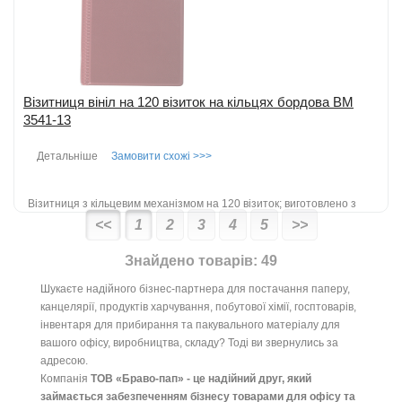
Візитниця вініл на 120 візиток на кільцях бордова BM
3541-13
Детальніше
Замовити схожі >>>
Візитниця з кільцевим механізмом на 120 візиток; виготовлено з
гладкого високоякісного і міцного вінілу; виріб наповнений
<<
1
2
3
4
5
>>
двосторонніми файлами;...
детальніше
Знайдено товарів: 49
Додати до порівняння
Шукаєте надійного бізнес-партнера для постачання паперу,
канцелярії, продуктів харчування, побутової хімії, госптоварів,
інвентаря для прибирання та пакувального матеріалу для
вашого офісу, виробництва, складу? Тоді ви звернулись за
адресою.
Компанія
ТОВ «Браво-пап» - це надійний друг, який
займається забезпеченням бізнесу товарами для офісу та