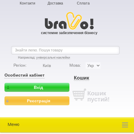
Контакти
Доставка
Сплата
системне забезпечення бізнесу
Наприклад:
універсальні наклейки
Регіон:
Мова:
Київ
Особистий кабінет
Кошик
Вхід
Кошик
пустий!
Реєстрація
Меню