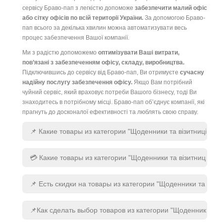
сервісу Браво-пап з легкістю допоможе
забезпечити малий офіс
або сітку офісів по всій території України.
За допомогою Браво-
пап всього за декілька хвилин можна автоматизувати весь
процес забезпечення Вашої компанії.
Ми з радістю допоможемо
оптимізувати Ваші витрати,
пов’язані з забезпеченням офісу, складу, виробництва.
Підключившись до сервісу від Браво-пап, Ви отримуєте
сучасну
надійну послугу забезпечення офісу.
Якщо Вам потрібний
чуйний сервіс, який враховує потреби Вашого бізнесу, тоді Ви
знаходитесь в потрібному місці. Браво-пап об’єднує компанії, які
прагнуть до досконалої ефективності та люблять свою справу.
📌 Какие товары из категории "Щоденники та візитниці" 
💳 Какие товары из категории "Щоденники та візитниці" с
📌 Есть скидки на товары из категории "Щоденники та візит
📌Как сделать выбор товаров из категории "Щоденники та в