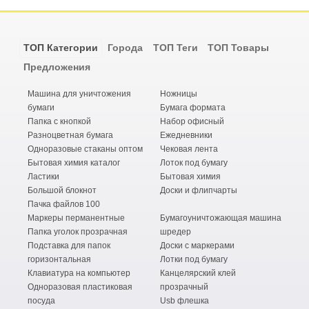
ТОП Категории
Города
ТОП Теги
ТОП Товары
Предложения
Машина для уничтожения
Ножницы
бумаги
Бумага формата
Папка с кнопкой
Набор офисный
Разноцветная бумага
Ежедневники
Одноразовые стаканы оптом
Чековая лента
Бытовая химия каталог
Лоток под бумагу
Ластики
Бытовая химия
Большой блокнот
Доски и флипчарты
Пачка файлов 100
Маркеры перманентные
Бумагоуничтожающая машина
Папка уголок прозрачная
шредер
Подставка для папок
Доски с маркерами
горизонтальная
Лотки под бумагу
Клавиатура на компьютер
Канцелярский клей
Одноразовая пластиковая
прозрачный
посуда
Usb флешка