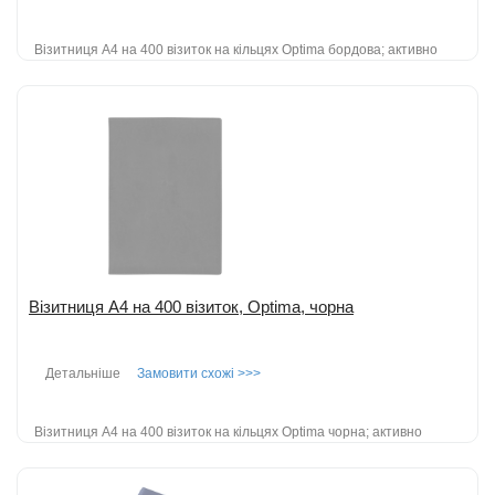
Візитниця А4 на 400 візиток на кільцях Optima бордова; активно
використовується і в повсякденному житті; крім свого основного
призначення - збер...
детальніше
Додати до порівняння
Візитниця А4 на 400 візиток, Optima, чорна
Детальніше
Замовити схожі >>>
Візитниця А4 на 400 візиток на кільцях Optima чорна; активно
використовується і в повсякденному житті; крім свого основного
призначення - зберіг...
детальніше