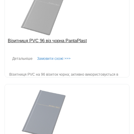
Візитниця PVC 96 віз чорна PantaPlast
Детальніше
Замовити схожі >>>
Візитниця PVC на 96 візиток чорна; активно використовується в
повсякденному житті; крім свого основного призначення -
зберігання візи...
детальніше
Додати до порівняння