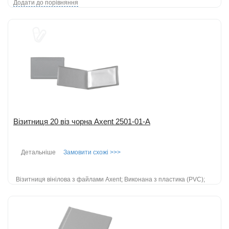
Додати до порівняння
Візитниця 20 віз чорна Axent 2501-01-A
Детальніше
Замовити схожі >>>
Візитниця вінілова з файлами Axent; Виконана з пластика (PVC);
Кількість візиток : 20шт; Товщина файлів : 90мкм; Колір: чорний. ...
детальніше
Додати до порівняння