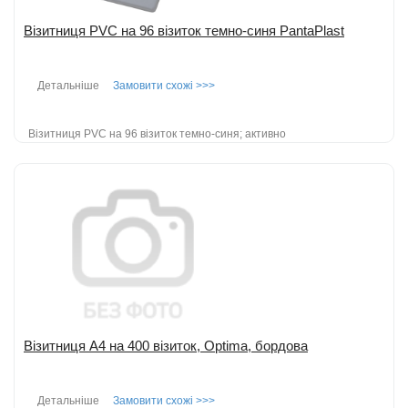
Візитниця PVC на 96 візиток темно-синя PantaPlast
Детальніше
Замовити схожі >>>
Візитниця PVC на 96 візиток темно-синя; активно
використовується і в повсякденному житті; крім свого основного
призначення - зберіга...
детальніше
Додати до порівняння
Візитниця А4 на 400 візиток, Optima, бордова
Детальніше
Замовити схожі >>>