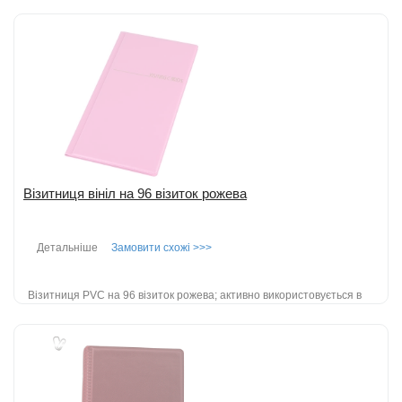
повсякденному житті; крім свого основного призначення -
зберігання візито...
детальніше
Додати до порівняння
Візитниця вініл на 96 візиток рожева
Детальніше
Замовити схожі >>>
Візитниця PVC на 96 візиток рожева; активно використовується в
повсякденному житті; крім свого основного призначення -
зберігання в...
детальніше
Додати до порівняння