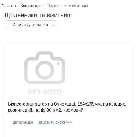
Головна
Канцтовари
Щоденники та візитниці
Щоденники та візитниці
Спочатку новинки
Бізнес-організатор на блискавці, 184х269мм, на кільцях,
коричневий, папір 80 г/м2, кремовий
Детальніше
Замовити схожі >>>