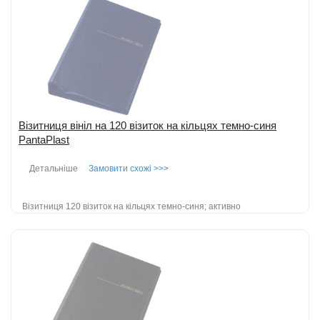
Додати до порівняння
Візитниця вініл на 120 візиток на кільцях темно-синя
PantaPlast
Детальніше
Замовити схожі >>>
Візитниця 120 візиток на кільцях темно-синя; активно
використовується і в повсякденному житті; крім свого основного
призначення - зб...
детальніше
Додати до порівняння