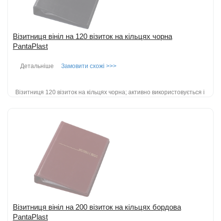
Візитниця вініл на 120 візиток на кільцях чорна
PantaPlast
Детальніше
Замовити схожі >>>
Візитниця 120 візиток на кільцях чорна; активно використовується і
в повсякденному житті; крім свого основного призначення -
зберіга...
детальніше
Додати до порівняння
Візитниця вініл на 200 візиток на кільцях бордова
PantaPlast