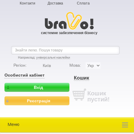
Контакти
Доставка
Сплата
системне забезпечення бізнесу
Наприклад:
універсальні наклейки
Регіон:
Мова:
Київ
Особистий кабінет
Кошик
Вхід
Кошик
пустий!
Реєстрація
Меню