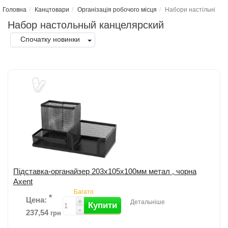
Головна
Канцтовари
Організація робочого місця
Набори настiльнi
Набор настольный канцелярский
Спочатку новинки
Підставка-органайзер 203x105x100мм метал , чорна
Axent
Багато
*
Цена:
+
Детальніше
Купити
-
237,54
грн