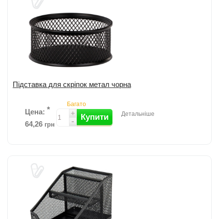
чорний. ...
детальніше
Додати до порівняння
Підставка для скріпок метал чорна
Багато
*
Цена:
+
Детальніше
Купити
-
64,26
грн
Настільна підставка для скріпок BUROMAX; Металева сітчаста
структура поверхні; Розмір: 80*80*40мм; Суцільнометалеве дно. ...
детальніше
Додати до порівняння