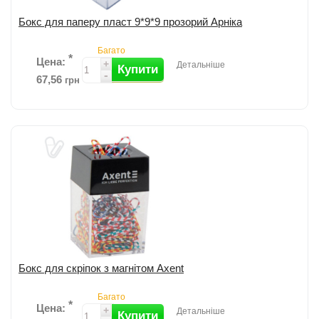
Бокс для паперу пласт 9*9*9 прозорий Арніка
Багато
*
Цена:
+
Детальніше
Купити
-
67,56
грн
Бокс для паперу пластиковий Арника; Розмір: 90х90х90мм; Колір:
прозорий. ...
детальніше
Додати до порівняння
Бокс для скріпок з магнітом Axent
Багато
*
Цена:
+
Детальніше
Купити