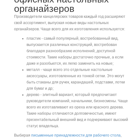
органайзеров
Производители канцелярских товаров каждый год расширяют
свой ассортимент, выпуская новые виды настольных
органайзеров. Чаще всего для их изготовления используется:
пластик - самый популярный, востребованный вид,
выпускается различных конструкций, востребован
благодаря разнообразию исполнений, доступной
стоимости. Такие наборы достаточно прочные, а если
даже и разобьются, их легко заменить на новые;
металл - чаще всего это отдельные настольные
аксессуары, изготовленные из тонкой сетки. Это могут
быть стаканы для ручек, карандашей, подставки, лотки
для бумаг и др;
дерево - элитный вариант, который предпочитают
руководители компаний, начальники, бизнесмены. Чаще
всего их изготавливают из ореха или красного дерева.
Такие наборы отличаются долговечностью, имеют
презентабельный внешний вид и подчеркивают высокий
статус владельца.
Выбирая
письменные принадлежности для рабочего стола
,