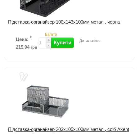
Підставка-органайзер 100x143x100мм метал , чорна
Багато
*
Цена:
+
Детальніше
Купити
-
215,94
грн
Підставка-органайзер металева Axent ; Сітчаста структура бічної
поверхні; Розмір: 100x143x100 мм; Колір: чорний; 3 відділення. ...
детальніше
Додати до порівняння
Підставка-органайзер 203x105x100мм метал , сріб Axent