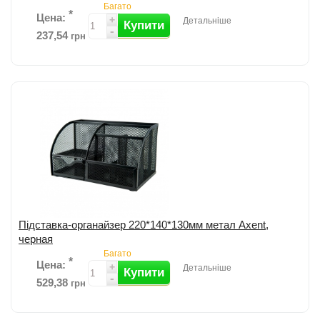
Багато
*
Цена:
+
Детальніше
Купити
-
237,54
грн
Підставка-органайзер металева від Axent ; Сітчаста структура
бічної поверхні; Розмір: 203x105x100мм; 3 відділення; Колір:
срібний. ...
детальніше
Додати до порівняння
Підставка-органайзер 220*140*130мм метал Axent,
черная
Багато
*
Цена:
+
Детальніше
Купити
-
529,38
грн