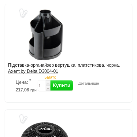
Додати до порівняння
Підставка-органайзер вертушка, платстикова, чорна,
Axent by Delta D3004-01
Багато
*
Цена:
+
Детальніше
Купити
-
217,08
грн
Підставка-органайзер вертушка від Axent; Розмір 125x155мм;
Матеріал: пластик; 10 відділень; Колір: чорний. ...
детальніше
Додати до порівняння