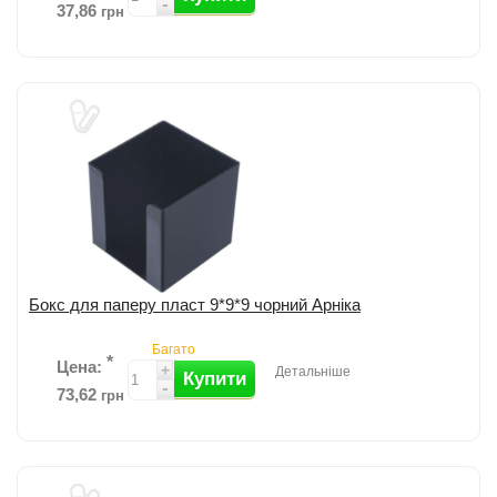
-
37,86
грн
Пластиковий бокс з магнітом для скріпок від Axent; Магніт утримує і
сепарує скріпки; Пластиковий прозорий корпус; Розмір:
40х40х67мм. ...
детальніше
Додати до порівняння
Бокс для паперу пласт 9*9*9 чорний Арніка
Багато
*
Цена:
+
Детальніше
Купити
-
73,62
грн
Бокс для паперу пластиковий Арніка; Розмір: 90х90х90мм; Колір: