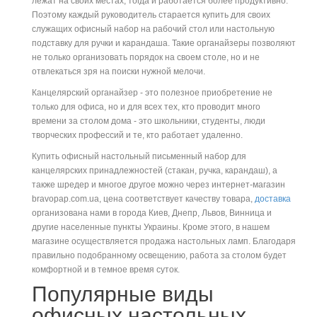
лежат на своих местах, тогда и работается более продуктивно.
Поэтому каждый руководитель старается купить для своих
служащих офисный набор на рабочий стол или настольную
подставку для ручки и карандаша. Такие органайзеры позволяют
не только организовать порядок на своем столе, но и не
отвлекаться зря на поиски нужной мелочи.
Канцелярский органайзер - это полезное приобретение не
только для офиса, но и для всех тех, кто проводит много
времени за столом дома - это школьники, студенты, люди
творческих профессий и те, кто работает удаленно.
Купить офисный настольный письменный набор для
канцелярских принадлежностей (стакан, ручка, карандаш), а
также шредер и многое другое можно через интернет-магазин
bravopap.com.ua, цена соответствует качеству товара,
доставка
организована нами в города Киев, Днепр, Львов, Винница и
другие населенные пункты Украины. Кроме этого, в нашем
магазине осуществляется продажа настольных ламп. Благодаря
правильно подобранному освещению, работа за столом будет
комфортной и в темное время суток.
Популярные виды
офисных настольных