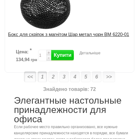
Бокс для скріпок з магнітом Шар метал чорн BM 6220-01
*
Цена:
+
Детальніше
Купити
-
134,94
грн
<<
1
2
3
4
5
6
>>
Бокс для скріпок у формі кулі від Buromax; Матеріал: металева
Знайдено товарів: 72
сітка; Суцільнометалеве дно; Розмір: 75х54мм; Колір: чорний. ...
детальніше
Элегантные настольные
Додати до порівняння
принадлежности для
офиса
Если рабочее место правильно организовано, все нужные
канцелярские принадлежности находятся в порядке, все бумаги