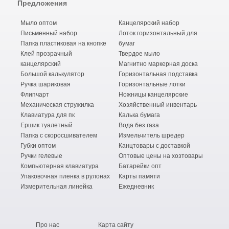
Предложения
Мыло оптом
Канцелярский набор
Письменный набор
Лоток горизонтальный для
Папка пластиковая на кнопке
бумаг
Клей прозрачный
Твердое мыло
канцелярский
Магнитно маркерная доска
Большой калькулятор
Горизонтальная подставка
Ручка шариковая
Горизонтальные лотки
Флипчарт
Ножницы канцелярские
Механическая стружилка
Хозяйственный инвентарь
Клавиатура для пк
Калька бумага
Ершик туалетный
Вода без газа
Папка с скоросшивателем
Измельчитель шредер
Губки оптом
Канцтовары с доставкой
Ручки гелевые
Оптовые цены на хозтовары
Компьютерная клавиатура
Батарейки опт
Упаковочная пленка в рулонах
Карты памяти
Измерительная линейка
Ежедневник
Про нас
Карта сайту