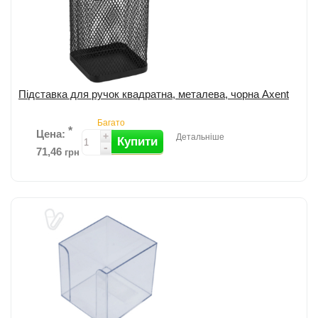
Підставка для ручок квадратна, металева, чорна Axent
Багато
*
Цена:
+
Детальніше
Купити
-
71,46
грн
Підставка для ручок квадратна металева від Axent; Згладжені шви
на виробах для безпеки при використанні; Сітчаста структура
поверхні; Розмір: 8...
детальніше
Додати до порівняння