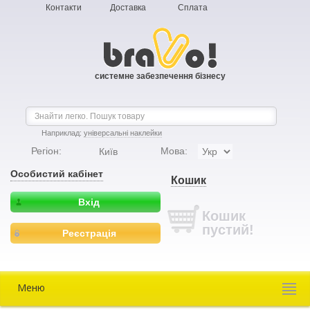
Контакти
Доставка
Сплата
системне забезпечення бізнесу
Наприклад:
універсальні наклейки
Регіон:
Мова:
Київ
Особистий кабінет
Кошик
Вхід
Кошик
пустий!
Реєстрація
Меню