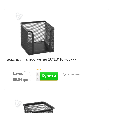
Підставка-органайзер Axent; Матеріал: металева сітка; Розмір
203x105x100 мм; Колір: чорний; 3 відділення. ...
детальніше
Додати до порівняння
Бокс для паперу метал 10*10*10 чорний
Багато
*
Цена:
+
Детальніше
Купити
-
89,04
грн
Металический бокс для паперу Axent; Розмір: 100х100х100 мм;
Суцільнометалеве дно; Колір: чорний; ...
детальніше
Додати до порівняння