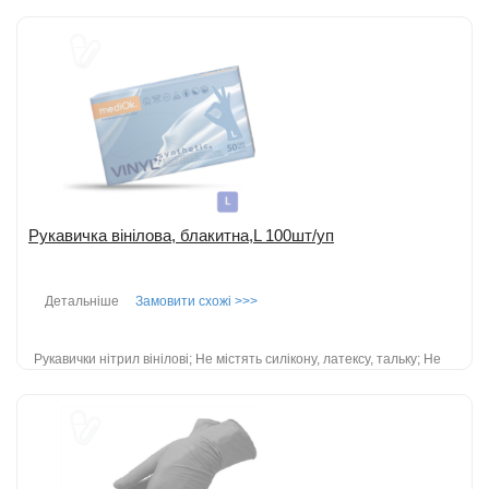
Рукавички поліетиленові PRO Service; Рекомендовано
використовувати для гігієни рук при виконанні нетривалих або
разових робіт в умов не агресивно...
детальніше
Додати до порівняння
Рукавичка вінілова, блакитна,L 100шт/уп
Детальніше
Замовити схожі >>>
Рукавички нітрил вінілові; Не містять силікону, латексу, тальку; Не
стерильні, без внутрішнього напилення; Одноразові рукавички;
Гіпоалер...
детальніше
Додати до порівняння