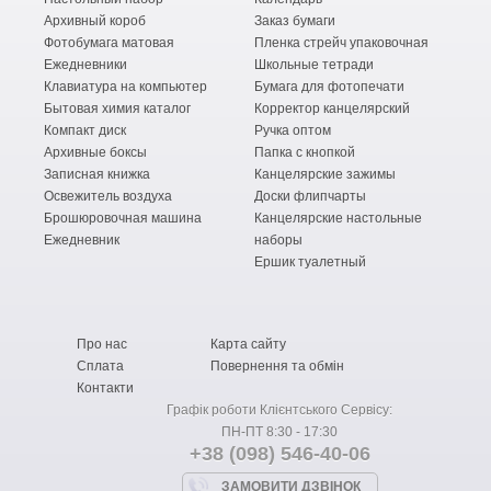
Архивный короб
Заказ бумаги
Фотобумага матовая
Пленка стрейч упаковочная
Ежедневники
Школьные тетради
Клавиатура на компьютер
Бумага для фотопечати
Бытовая химия каталог
Корректор канцелярский
Компакт диск
Ручка оптом
Архивные боксы
Папка с кнопкой
Записная книжка
Канцелярские зажимы
Освежитель воздуха
Доски флипчарты
Брошюровочная машина
Канцелярские настольные
Ежедневник
наборы
Ершик туалетный
Про нас
Карта сайту
Сплата
Повернення та обмін
Контакти
Графік роботи Клієнтського Сервісу:
ПН-ПТ 8:30 - 17:30
+38 (098) 546-40-06
ЗАМОВИТИ ДЗВІНОК