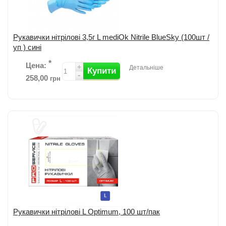
Рукавички нітрілові 3,5г L mediOk Nitrile BlueSky (100шт /
уп ) сині
*
Цена:
+
Детальніше
Купити
-
258,00
грн
Рукавички з високоякісного нітрилу; Одноразові, оглядові,
нестерильні, безпудрові; Підходять як на ліву, так і на праву руку;
Текстуровані...
детальніше
Додати до порівняння
Рукавички нітрілові L Optimum, 100 шт/пак