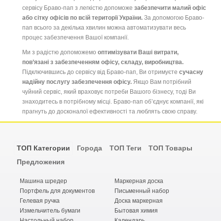
сервісу Браво-пап з легкістю допоможе
забезпечити малий офіс
або сітку офісів по всій території України.
За допомогою Браво-
пап всього за декілька хвилин можна автоматизувати весь
процес забезпечення Вашої компанії.
Ми з радістю допоможемо
оптимізувати Ваші витрати,
пов’язані з забезпеченням офісу, складу, виробництва.
Підключившись до сервісу від Браво-пап, Ви отримуєте
сучасну
надійну послугу забезпечення офісу.
Якщо Вам потрібний
чуйний сервіс, який враховує потреби Вашого бізнесу, тоді Ви
знаходитесь в потрібному місці. Браво-пап об’єднує компанії, які
прагнуть до досконалої ефективності та люблять свою справу.
ТОП Категории
Города
ТОП Теги
ТОП Товары
Предложения
Машина шредер
Маркерная доска
Портфель для документов
Письменный набор
Гелевая ручка
Доска маркерная
Измельчитель бумаги
Бытовая химия
Настольный набор
Календарь