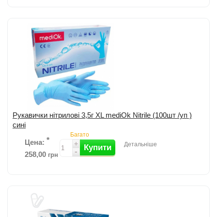
Рукавички з високоякісного нітрилу; Одноразові, оглядові,
нестерильні, безпудрові; Підходять як на ліву, так і на праву руку;
Текстуровані на к...
детальніше
Додати до порівняння
Рукавички нітрилові 3,5г XL mediOk Nitrile (100шт /уп )
сині
Багато
*
Цена:
+
Детальніше
Купити
-
258,00
грн
Додати до порівняння