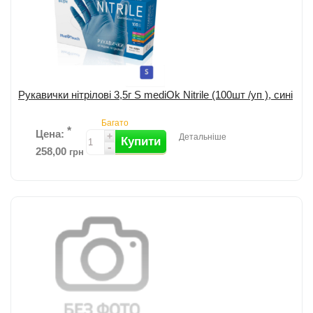
Рукавички нітрілові 3,5г S mediOk Nitrile (100шт /уп ), сині
Багато
*
Цена:
+
Детальніше
Купити
-
258,00
грн
Рукавички нітрилові від MedTouch; Размір: S; Колір: синій. ...
детальніше
Додати до порівняння