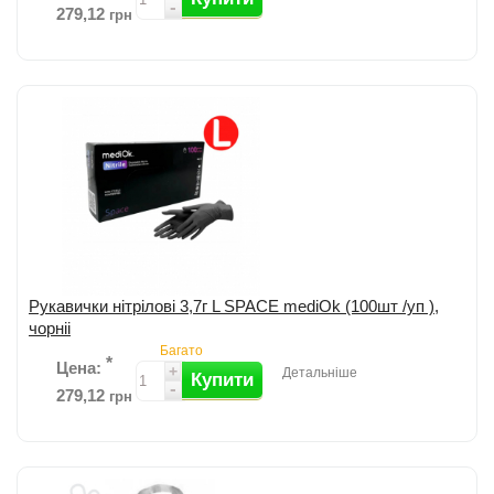
-
279,12
грн
Рукавички нітрилові від MedTouch; Размір: М; Колір: синій. ...
детальніше
Додати до порівняння
Рукавички нітрілові 3,7г L SPACE mediOk (100шт /уп ),
чорніі
Багато
*
Цена:
+
Детальніше
Купити
-
279,12
грн
Додати до порівняння