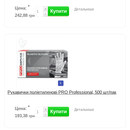
*
Цена:
+
Детальніше
Купити
-
242,88
грн
Рукавички нітрил Optimum від PRO Service; Призначені для
антибактеріального і протихімічного захисту рук; Мають відносно
високу стійкість до про...
детальніше
Додати до порівняння
Рукавички поліетиленові PRO Professional, 500 шт/пак
*
Цена:
+
Детальніше
Купити
-
193,38
грн