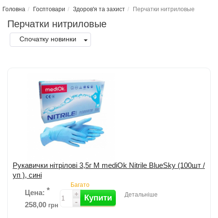
Головна
Госптовари
Здоров'я та захист
Перчатки нитриловые
Перчатки нитриловые
Спочатку новинки
Рукавички нітрілові 3,5г М mediOk Nitrile BlueSky (100шт /
уп ), сині
Багато
*
Цена:
+
Детальніше
Купити
-
258,00
грн