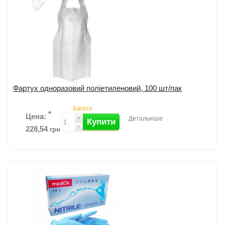
Фартух одноразовий поліетиленовий, 100 шт/пак
Багато
*
Цена:
+
Детальніше
Купити
-
228,54
грн
Фартух одноразовий поліетиленовий; Кількість; 100шт/уп. ...
детальніше
Додати до порівняння