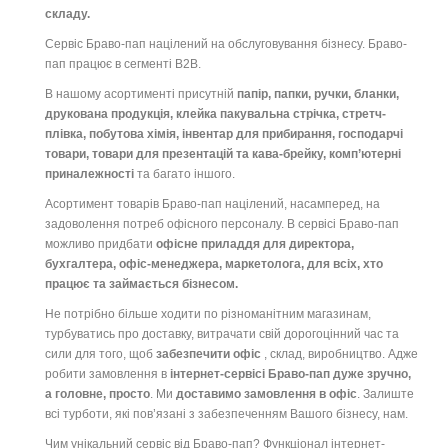
складу.
Сервіс Браво-пап націлений на обслуговування бізнесу. Браво-
пап працює в сегменті B2B.
В нашому асортименті присутній
папір, папки, ручки, бланки,
друкована продукція, клейка пакувальна стрічка, стретч-
плівка, побутова хімія, інвентар для прибирання, господарчі
товари, товари для презентацій та кава-брейку, комп’ютерні
приналежності
та багато іншого.
Асортимент товарів Браво-пап націлений, насамперед, на
задоволення потреб офісного персоналу. В сервісі Браво-пап
можливо придбати
офісне приладдя для директора,
бухгалтера, офіс-менеджера, маркетолога, для всіх, хто
працює та займається бізнесом.
Не потрібно більше ходити по різноманітним магазинам,
турбуватись про доставку, витрачати свій дорогоцінний час та
сили для того, щоб
забезпечити офіс
, склад, виробництво. Адже
робити замовлення в
інтернет-сервісі Браво-пап дуже зручно,
а головне, просто
. Ми
доставимо замовлення в офіс
. Залиште
всі турботи, які пов’язані з забезпеченням Вашого бізнесу, нам.
Чим унікальний сервіс від Браво-пап? Функціонал інтернет-