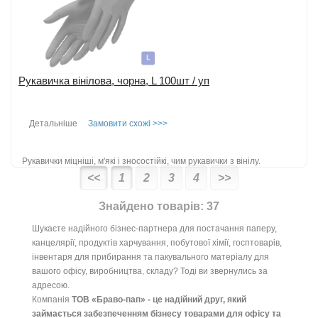
Рукавичка вінілова, чорна, L 100шт / уп
Детальніше
Замовити схожі >>>
Рукавички міцніші, м'які і зносостійкі, чим рукавички з вінілу.
Рукавички з суміші нітрилу вінілу - це новий тип синтетичних
<<
1
2
3
4
>>
рукавичок, розроблен...
детальніше
Знайдено товарів: 37
Додати до порівняння
Шукаєте надійного бізнес-партнера для постачання паперу,
канцелярії, продуктів харчування, побутової хімії, госптоварів,
інвентаря для прибирання та пакувального матеріалу для
вашого офісу, виробництва, складу? Тоді ви звернулись за
адресою.
Компанія
ТОВ «Браво-пап» - це надійний друг, який
займається забезпеченням бізнесу товарами для офісу та