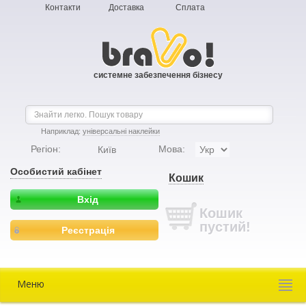
Контакти
Доставка
Сплата
системне забезпечення бізнесу
Наприклад:
універсальні наклейки
Регіон:
Мова:
Київ
Особистий кабінет
Кошик
Вхід
Кошик
пустий!
Реєстрація
Меню