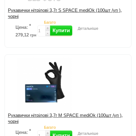
Рукавички нітрілові 3,7г S SPACE mediOk (100шт /уп ),
чорні
Багато
*
Цена:
+
Детальніше
Купити
-
279,12
грн
Додати до порівняння
Рукавички нітрілові 3,7г М SPACE mediOk (100шт /уп ),
чорні
Багато
*
Цена:
+
Детальніше
Купити