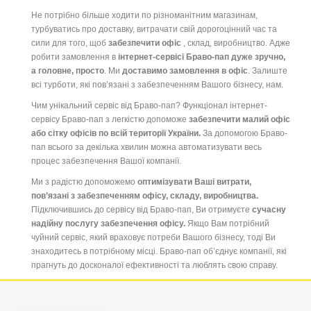
Не потрібно більше ходити по різноманітним магазинам,
турбуватись про доставку, витрачати свій дорогоцінний час та
сили для того, щоб
забезпечити офіс
, склад, виробництво. Адже
робити замовлення в
інтернет-сервісі Браво-пап дуже зручно,
а головне, просто
. Ми
доставимо замовлення в офіс
. Залиште
всі турботи, які пов’язані з забезпеченням Вашого бізнесу, нам.
Чим унікальний сервіс від Браво-пап? Функціонал інтернет-
сервісу Браво-пап з легкістю допоможе
забезпечити малий офіс
або сітку офісів по всій території України.
За допомогою Браво-
пап всього за декілька хвилин можна автоматизувати весь
процес забезпечення Вашої компанії.
Ми з радістю допоможемо
оптимізувати Ваші витрати,
пов’язані з забезпеченням офісу, складу, виробництва.
Підключившись до сервісу від Браво-пап, Ви отримуєте
сучасну
надійну послугу забезпечення офісу.
Якщо Вам потрібний
чуйний сервіс, який враховує потреби Вашого бізнесу, тоді Ви
знаходитесь в потрібному місці. Браво-пап об’єднує компанії, які
прагнуть до досконалої ефективності та люблять свою справу.