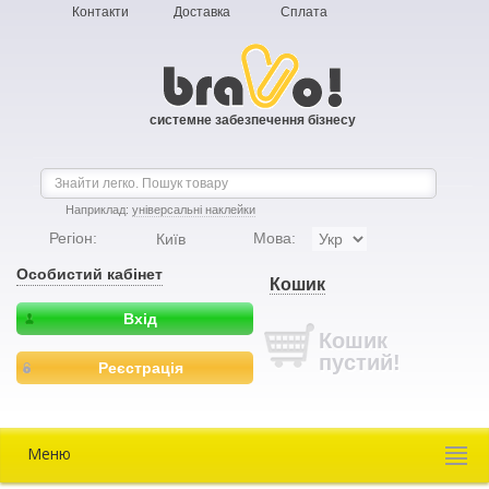
Контакти
Доставка
Сплата
системне забезпечення бізнесу
Наприклад:
універсальні наклейки
Регіон:
Мова:
Київ
Особистий кабінет
Кошик
Вхід
Кошик
пустий!
Реєстрація
Меню