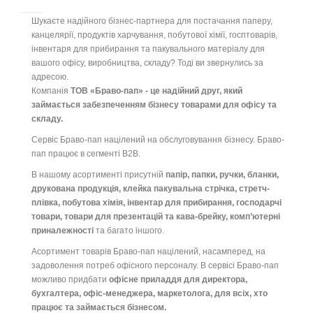
Шукаєте надійного бізнес-партнера для постачання паперу,
канцелярії, продуктів харчування, побутової хімії, госптоварів,
інвентаря для прибирання та пакувального матеріалу для
вашого офісу, виробництва, складу? Тоді ви звернулись за
адресою.
Компанія
ТОВ «Браво-пап» - це надійний друг, який
займається забезпеченням бізнесу товарами для офісу та
складу.
Сервіс Браво-пап націлений на обслуговування бізнесу. Браво-
пап працює в сегменті B2B.
В нашому асортименті присутній
папір, папки, ручки, бланки,
друкована продукція, клейка пакувальна стрічка, стретч-
плівка, побутова хімія, інвентар для прибирання, господарчі
товари, товари для презентацій та кава-брейку, комп’ютерні
приналежності
та багато іншого.
Асортимент товарів Браво-пап націлений, насамперед, на
задоволення потреб офісного персоналу. В сервісі Браво-пап
можливо придбати
офісне приладдя для директора,
бухгалтера, офіс-менеджера, маркетолога, для всіх, хто
працює та займається бізнесом.