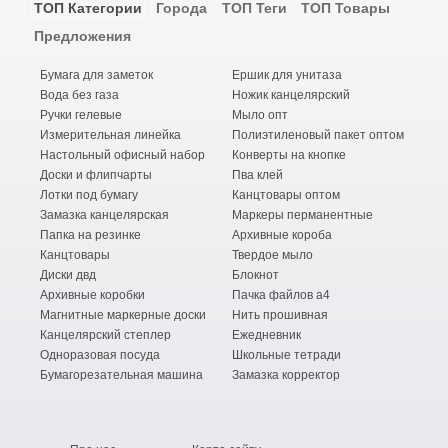
ТОП Категории
Города
ТОП Теги
ТОП Товары
Предложения
Бумага для заметок
Ершик для унитаза
Вода без газа
Ножик канцелярский
Ручки гелевые
Мыло опт
Измерительная линейка
Полиэтиленовый пакет оптом
Настольный офисный набор
Конверты на кнопке
Доски и флипчарты
Пва клей
Лотки под бумагу
Канцтовары оптом
Замазка канцелярская
Маркеры перманентные
Папка на резинке
Архивные короба
Канцтовары
Твердое мыло
Диски двд
Блокнот
Архивные коробки
Пачка файлов а4
Магнитные маркерные доски
Нить прошивная
Канцелярский степлер
Ежедневник
Одноразовая посуда
Школьные тетради
Бумагорезательная машина
Замазка корректор