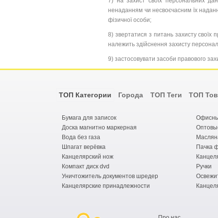
7) на захист своїх персональних да
ненаданням чи несвоєчасним їх надання
фізичної особи;
8) звертатися з питань захисту своїх
належить здійснення захисту персонал
9) застосовувати засоби правового зах
ТОП Категории
Города
ТОП Теги
ТОП То
Бумага для записок
Офисны
Доска магнитно маркерная
Оптовы
Вода без газа
Маслян
Шпагат верёвка
Пачка 
Канцелярский нож
Канцел
Компакт диск dvd
Ручки
Уничтожитель документов шредер
Освежи
Канцелярские принадлежности
Канцел
Про нас