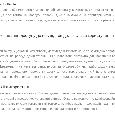
льність.
пап”. Сайт створено з метою ознайомлення усіх бажаючих з діяльністю ТОВ 
ція про компанію, послуги, товари, дійсна виключно на території України
йту з території інших країн, здійснюється виключно на ваш страх та ризик, і 
 надання доступу до неї, відповідальність за користування
 та функціональні можливості, доступ до яких обмежено та захищено паролем
ться на розсуд адміністрації ТОВ “Браво-пап”, виключно для партнерів ко
о, в будь-який момент, без попереднього повідомлення, відмовити в доступі
раво-пап”, не несе відповідальності за будь-які збитки, та/або шкоду, завд
тання переданого паролю та доступу, несе користувач, який його отрима
ароля третім особам, тощо, і як наслідок, неналежного користування доступом
 її використання.
і дані (за винятком особистих даних, даних що захищаються чинним зако
отримані в процесі користування сайтом, будуть вважатися не конфіденційн
 має право використовувати такі матеріали, інформацію, інформаційні дані, в
длягає відшкодуванню і не тягне відповідальності ТОВ “Браво-пап”.