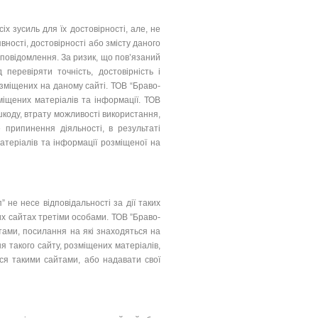
х зусиль для їх достовірності, але, не
вності, достовірності або змісту даного
 повідомлення. За ризик, що пов’язаний
 перевіряти точність, достовірність і
озміщених на даному сайті. ТОВ “Браво-
міщених матеріалів та інформації. ТОВ
шкоду, втрату можливості використання,
 припинення діяльності, в результаті
атеріалів та інформації розміщеної на
не несе відповідальності за дії таких
их сайтах третіми особами. ТОВ ”Браво-
йтами, посилання на які знаходяться на
я такого сайту, розміщених матеріалів,
ся такими сайтами, або надавати свої