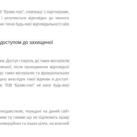
“Браво-пап”, співпраці з партнерами,
 і регулюється відповідно до чинного
не тягне будь-якої відповідальності або
 доступом до захищеної
. Доступ і пароль до таких матеріалів
мпанії, після проходження відповідної
 до таких матеріалів та функціональних
ану внаслідок такої відмови в доступі.
в. ТОВ “Браво-пап” не несе будь-якої
.
нодавством), передані на даний сайт
ими та такими що не підлягають праву
 комерційних та інших цілях, на власний