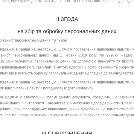
йт, необхідний дозвіл ТОВ “Браво-пап”. ТОВ “Браво-пап” не несе відповідал
II ЗГОДА
на збір та обробку персональних даних
ро захист персональних даних” та “Умов
азаних в заявці на реєстрацію, шляхом поставлення відповідної відмітки 
 захист персональних даних» від 1 червня 2010 року, No 2297-УІ надаю
обку моїх особистих персональних даних за допомогою веб-сайту та прогр
 відповідальністю “Браво-пап” з метою відносин у сфері реклами та збору пе
синах що вимагають обробку персональних даних відповідно до законодавства 
азаних в заявці на реєстрацію, шляхом поставлення відповідної відмітки 
и використання сайту” і погоджуюсь їх дотримуватись.
відмітки у електронній формі даного документа, посвідчую, що ознайо
льних даних “Контрагенти” Товариства з обмеженою відповідальністю “Браво-
ійних цілях, господарських відносинах, інших відносинах що вимагають обр
сті про мої права, визначені Законом України «Про захист персональних даних»
ІІІ ПОВІДОМЛЕННЯ