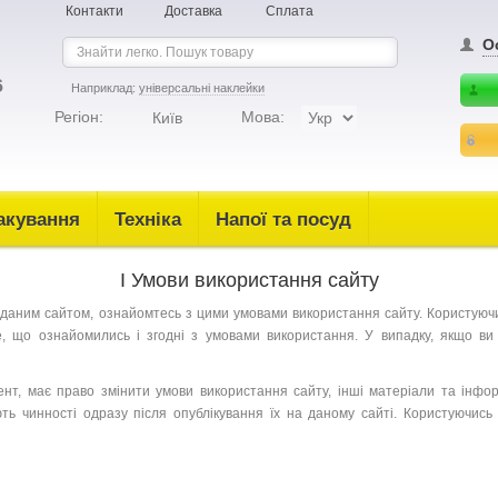
Контакти
Доставка
Сплата
О
6
Наприклад:
універсальні наклейки
Регіон:
Мова:
Київ
акування
Техніка
Напої та посуд
I Умови використання сайту
даним сайтом, ознайомтесь з цими умовами використання сайту. Користуючи
е, що ознайомились і згодні з умовами використання. У випадку, якщо в
т, має право змінити умови використання сайту, інші матеріали та інфор
ь чинності одразу після опублікування їх на даному сайті. Користуючись