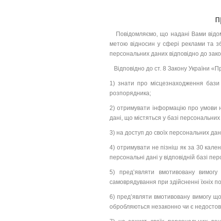
п
Повідомляємо, що надані Вами відомо
метою відносин у сфері реклами та з
персональних даних відповідно до зако
Відповідно до ст. 8 Закону України «П
1) знати про місцезнаходження бази 
розпорядника;
2) отримувати інформацію про умови 
дані, що містяться у базі персональних
3) на доступ до своїх персональних дан
4) отримувати не пізніш як за 30 кале
персональні дані у відповідній базі пе
5) пред’являти вмотивовану вимогу
самоврядування при здійсненні їхніх 
6) пред’являти вмотивовану вимогу що
обробляються незаконно чи є недостов