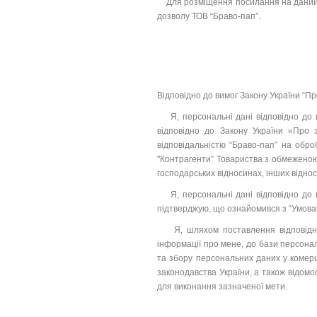
Для розміщення посилання на даний са
дозволу ТОВ “Браво-пап”.
Відповідно до вимог Закону України “П
Я, персональні дані відповідно до вк
відповідно до Закону України «Про
відповідальністю “Браво-пап” на обр
"Контрагенти” Товариства з обмеженою
господарських відносинах, інших відно
Я, персональні дані відповідно до вк
підтверджую, що ознайомився з “Умовам
Я, шляхом поставлення відповідної 
інформації про мене, до бази персона
та збору персональних даних у комерц
законодавства України, а також відомо
для виконання зазначеної мети.