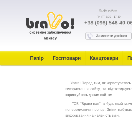
Графік роботи:
ПН-ПТ 8:30 - 17:30
+38 (098) 546-40-0
системне забезпечення
Замовити дзвінок
бізнесу
Папір
Госптовари
Канцтовари
П
Увага! Перед тим, як користуватись 
використання сайту, та підтверджуєт
користуйтесь даним сайтом.
ТОВ “Браво-пап”, в будь-який момен
попереджаючи про це. Зміни набувают
використання на наявність змін.