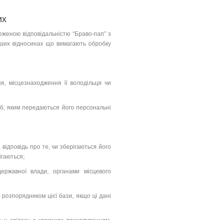
их
женою відповідальністю “Браво-пап” з
нших відносинах що вимагають обробку
я, місцезнаходження її володільця чи
б, яким передаються його персональні
відповідь про те, чи зберігаються його
ігаються;
ержавної влади, органами місцевого
розпорядником цієї бази, якщо ці дані