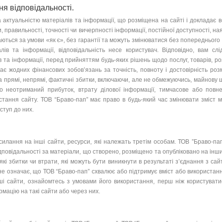
ня відповідальності.
ктуальністю матеріалів та інформації, що розміщена на сайті і докладає всі
, правильності, точності чи вичерпності інформації, постійної доступності, ная
аються за умови «як є», без гарантії та можуть змінюватися без попереднього
в та інформації, відповідальність несе користувач. Відповідно, вам слід
в та інформації, перед прийняттям будь-яких рішень щодо послуг, товарів, р
має жодних фінансових зобов’язань за точність, повноту і достовірність роз
за прямі, непрямі, фактичні збитки, включаючи, але не обмежуючись, майнову 
о неотриманий прибуток, втрату ділової інформації, тимчасове або повне
тання сайту. ТОВ “Браво-пап” має право в будь-який час змінювати зміст м
ступ до них.
ання на інші сайти, ресурси, які належать третім особам. ТОВ ”Браво-пап” 
відповідальності за матеріали, що створено, розміщено та опубліковано на інш
-які збитки чи втрати, які можуть бути виникнути в результаті з’єднання з са
не означає, що ТОВ “Браво-пап” схвалює або підтримує вміст або використанн
нші сайти, ознайомтесь з умовами його використання, перш ніж користувати
рмацію на такі сайти або через них.