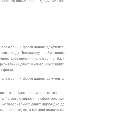
ьності за посилання на даний сайт без
у електронній формі даного документа,
 свою згоду Товариству з обмеженою
амного забезпечення електронної бази
рсональних даних у комерційних цілях,
України.
у електронній формі даного документа,
мився з повідомленням про включення
пап” з метою відносин у сфері реклами
обку персональних даних відповідно до
, і про осіб, яким мої дані надаються,