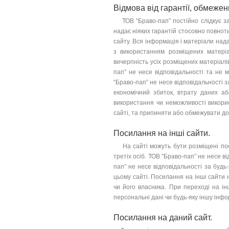
Відмова від гарантії, обмежен
ТОВ “Браво-пап” постійно слідкує за а
надає ніяких гарантій стосовно повноти
сайту. Вся інформація і матеріали над
з використанням розміщених матеріалі
вичерпність усіх розміщених матеріалі
пап” не несе відповідальності та не 
“Браво-пап” не несе відповідальності 
економічний збиток, втрату даних аб
використання чи неможливості викорис
сайті, та припиняти або обмежувати до
Посилання на інші сайти.
На сайті можуть бути розміщені посил
третіх осіб. ТОВ ”Браво-пап” не несе 
пап” не несе відповідальності за будь
цьому сайті. Посилання на інші сайти 
чи його власника. При переході на і
персональні дані чи будь-яку іншу інфо
Посилання на даний сайт.