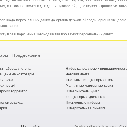
них від незаконної обробки та випадкової втрати, знищення, пошкодження
м, а також на захист від надання відомостей, що є недостовірними чи ганьбля
 прав щодо персональних даних до органів державної влади, органів місцевог
ьних даних;
исту в разі порушення законодавства про захист персональних даних.
вары
Предложения
й набор для стола
Набор канцелярских принадлежност
е цены на хозтовары
Чековая лента
ая ручка
Школьные канцтовары оптом
файлов а4
Магнитные маркерные доски
ярский корректор
Измельчитель бумаг
Канцтовары с доставкой
телей воздуха
Письменные наборы
ярия
Измерительная линейка
Мапа сайту
Графік роботи Клієнтського Серв