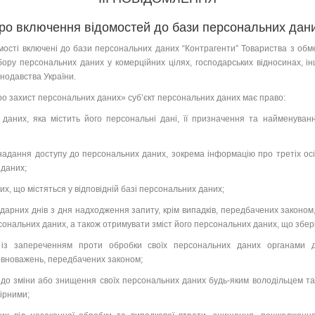
ро включення відомостей до бази персональних дан
сті включені до бази персональних даних “Контрагенти” Товариства з обме
бору персональних даних у комерційних цілях, господарських відносинах, і
нодавства України.
ро захист персональних даних» суб’єкт персональних даних має право:
даних, яка містить його персональні дані, її призначення та найменуванн
надання доступу до персональних даних, зокрема інформацію про третіх осі
 даних;
их, що містяться у відповідній базі персональних даних;
ндарних днів з дня надходження запиту, крім випадків, передбачених законом, 
рсональних даних, а також отримувати зміст його персональних даних, що збер
 із запереченням проти обробки своїх персональних даних органами д
повноважень, передбачених законом;
до зміни або знищення своїх персональних даних будь-яким володільцем та 
ірними;