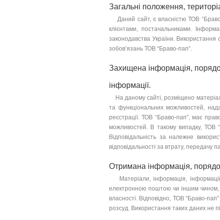
Загальні положення, територіа
Даний сайт, є власністю ТОВ “Браво-
клієнтами, постачальниками. Інформа
законодавства України. Використання са
зобов’язань ТОВ “Браво-пап”.
Захищена інформація, порядок
інформації.
На даному сайті, розміщено матеріали
та функціональних можливостей, надає
реєстрації. ТОВ “Браво-пап”, має прав
можливостей. В такому випадку, ТОВ “Б
Відповідальність за належне викорис
відповідальності за втрату, передачу п
Отримана інформація, порядок
Матеріали, інформація, інформаційн
електронною поштою чи іншим чином, 
власності. Відповідно, ТОВ “Браво-пап”
розсуд. Використання таких даних не пі