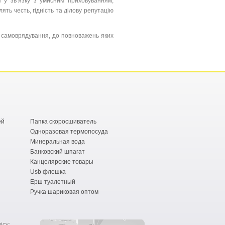
 у зв’язку з умисним приховуванням,
ть честь, гідність та ділову репутацію
о самоврядування, до повноважень яких
ей
Папка скоросшиватель
Одноразовая термопосуда
Минеральная вода
Банковский шпагат
Канцелярские товары
Usb флешка
Ерш туалетный
Ручка шариковая оптом
ісу: