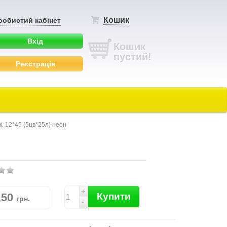
Кошик
собистий кабінет
Вхід
Кошик
пустий!
Реєстрація
к. 12*45 (5цв*25л) неон
+
,50
Купити
грн.
-