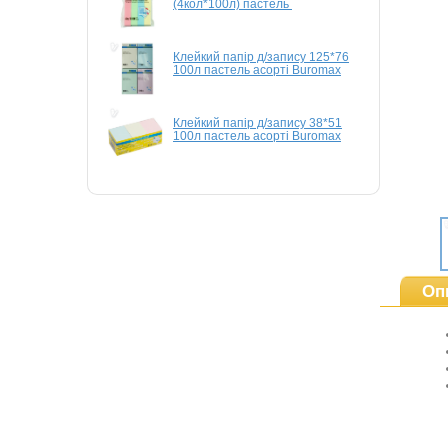
(4кол*100л) пастель
Клейкий папір д/запису 125*76
100л пастель асорті Buromax
Клейкий папір д/запису 38*51
100л пастель асорті Buromax
Оп