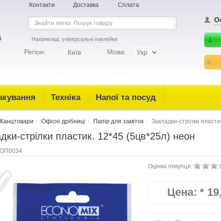
Контакти
Доставка
Сплата
О
6
Наприклад:
універсальні наклейки
Регіон:
Мова:
Київ
акування
Техніка
Напої та посуд
Канцтовари
Офісні дрібниці
Папір для заміток
Закладки-стрілки пласти
дки-стрілки пластик. 12*45 (5цв*25л) неон
ОП0034
Оцінка покупця:
Цена:
*
19