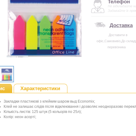
Телефон
Не відкладайте н
Задавайте їх пря
Доставка
Доставити в
офіс,Самовивіз,До склад
перевізника
ис
Характеристики
Закладки пластикові з клейким шаром выд Economix;
Клей не залишає слідів після відклеювання і дозволяє неодноразово перек
Кількість листів: 125 штук (5 кольорів по 25л);
Колір: неон асорті;