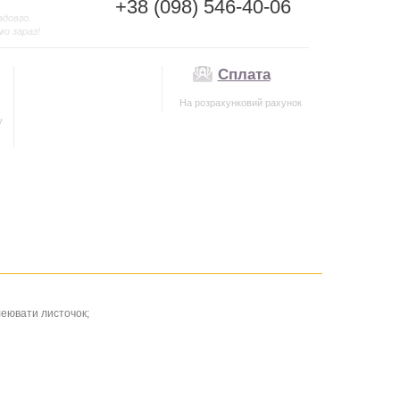
+38 (098) 546-40-06
адовго.
мо зараз!
Сплата
На розрахунковий рахунок
у
леювати листочок;