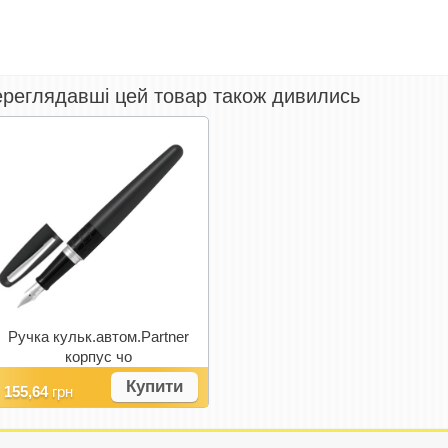
реглядавші цей товар також дивились
Ручка кульк.автом.Partner
корпус чо
Купити
155,64
грн