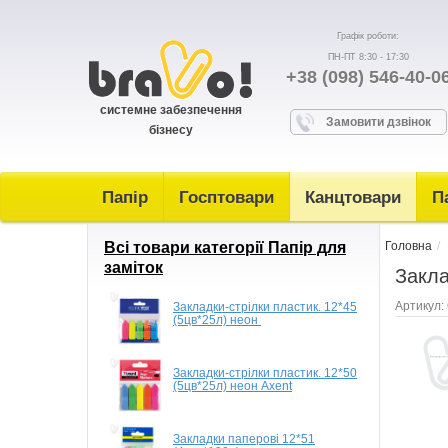
Графік роботи:
ПН-ПТ 8:30 - 17:30
+38 (098) 546-40-0
системне забезпечення
Замовити дзвінок
бізнесу
Папір
Госптовари
Канцтовари
П
Всі товари категорії Папір для
Головна
заміток
Закла
Артикул:
Закладки-стрілки пластик. 12*45
(5цв*25л) неон
Закладки-стрілки пластик. 12*50
(5цв*25л) неон Axent
Закладки паперові 12*51