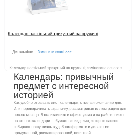
Календар настільний трикутний на пружині
Детальніше
Замовити схожі >>>
Календар настільний трикутний на пружині; ламінована основа з
Календарь: привычный
картону 300 г/м2 з кольоровим друком; перекидний блок на 6 листів
з двостороннім д...
детальніше
предмет с интересной
Додати до порівняння
историей
Как удобно отрывать лист календаря, отмечая окончание дня.
Или переворачивать страничку, рассматривая иллюстрацию для
нового месяца. В поликлинике и офисе, дома и на работе висят
на стенах календари — бумажные изделия, которые словно
собирают нашу жизнь в удобном формате и делают ее
продуманной, распланированной, понятной.