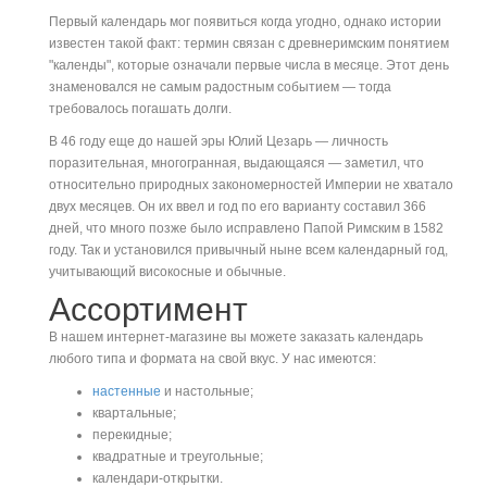
Первый календарь мог появиться когда угодно, однако истории
известен такой факт: термин связан с древнеримским понятием
"календы", которые означали первые числа в месяце. Этот день
знаменовался не самым радостным событием — тогда
требовалось погашать долги.
В 46 году еще до нашей эры Юлий Цезарь — личность
поразительная, многогранная, выдающаяся — заметил, что
относительно природных закономерностей Империи не хватало
двух месяцев. Он их ввел и год по его варианту составил 366
дней, что много позже было исправлено Папой Римским в 1582
году. Так и установился привычный ныне всем календарный год,
учитывающий високосные и обычные.
Ассортимент
В нашем интернет-магазине вы можете заказать календарь
любого типа и формата на свой вкус. У нас имеются:
настенные
и настольные;
квартальные;
перекидные;
квадратные и треугольные;
календари-открытки.