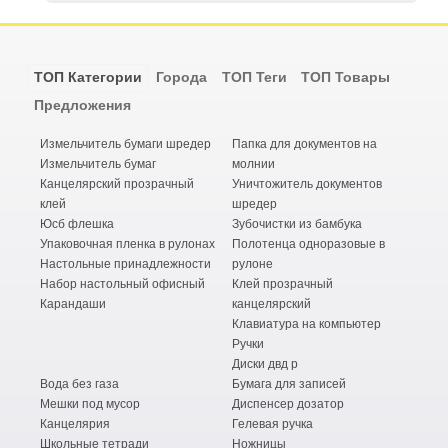
ТОП Категории
Города
ТОП Теги
ТОП Товары
Предложения
Измельчитель бумаги шредер
Папка для документов на
Измельчитель бумаг
молнии
Канцелярский прозрачный
Уничтожитель документов
клей
шредер
Юсб флешка
Зубочистки из бамбука
Упаковочная пленка в рулонах
Полотенца одноразовые в
Настольные принадлежности
рулоне
Набор настольный офисный
Клей прозрачный
Карандаши
канцелярский
Клавиатура на компьютер
Ручки
Диски двд р
Вода без газа
Бумага для записей
Мешки под мусор
Диспенсер дозатор
Канцелярия
Гелевая ручка
Школьные тетради
Ножницы