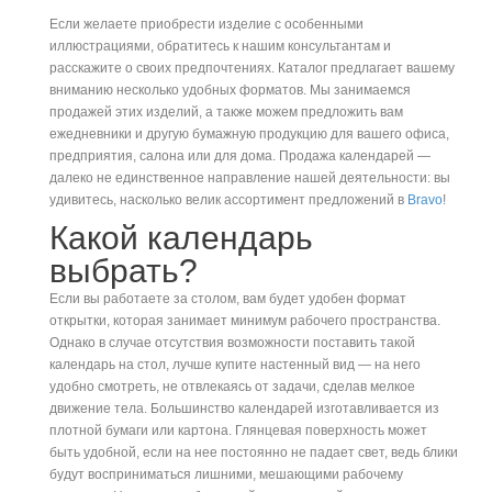
Если желаете приобрести изделие с особенными
иллюстрациями, обратитесь к нашим консультантам и
расскажите о своих предпочтениях. Каталог предлагает вашему
вниманию несколько удобных форматов. Мы занимаемся
продажей этих изделий, а также можем предложить вам
ежедневники и другую бумажную продукцию для вашего офиса,
предприятия, салона или для дома. Продажа календарей —
далеко не единственное направление нашей деятельности: вы
удивитесь, насколько велик ассортимент предложений в
Bravo
!
Какой календарь
выбрать?
Если вы работаете за столом, вам будет удобен формат
открытки, которая занимает минимум рабочего пространства.
Однако в случае отсутствия возможности поставить такой
календарь на стол, лучше купите настенный вид — на него
удобно смотреть, не отвлекаясь от задачи, сделав мелкое
движение тела. Большинство календарей изготавливается из
плотной бумаги или картона. Глянцевая поверхность может
быть удобной, если на нее постоянно не падает свет, ведь блики
будут восприниматься лишними, мешающими рабочему