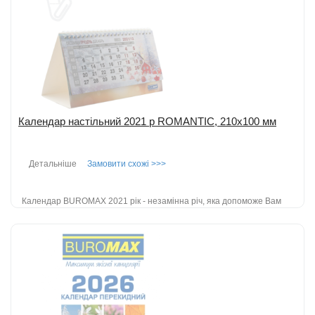
Додати до порівняння
Календар настільний 2021 р ROMANTIC, 210х100 мм
Детальніше
Замовити схожі >>>
Календар BUROMAX 2021 рік - незамінна річ, яка допоможе Вам
легко спланувати свій місяць, квартал і рік. Папір блоку:
крейдований матовий папір...
детальніше
Додати до порівняння