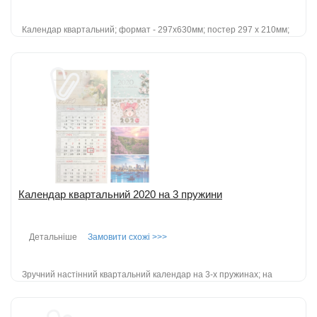
Календар квартальний; формат - 297х630мм; постер 297 х 210мм;
виготовлений з картону - 300 г / м2 .; блоки 297х140 виготовлені з
паперу крейдо...
детальніше
Додати до порівняння
Календар квартальний 2020 на 3 пружини
Детальніше
Замовити схожі >>>
Зручний настінний квартальний календар на 3-х пружинах; на
одному аркуші три місяці; розмір виробу: 297х630мм; розмір
постера: ...
детальніше