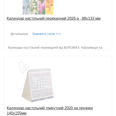
Календар настільний перекидний 2026 р , 88х133 мм
Детальніше
Замовити схожі >>>
Календар настільний перекидний від BUROMAX; Інформація на
кожен день: час сходу і заходу сонця, фаза місяця, іменинники дня,
професійні і церковн...
детальніше
Додати до порівняння
Календар настільний трикутний 2020 на пружині
140х155мм