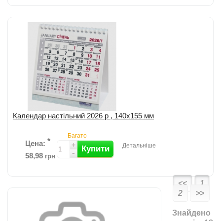
Зручний настінний квартальний календар на 3-х пружинах; на
одному аркуші три місяці; розмір виробу: 297х630мм; розмір
постера: 298х210мм, вигот...
детальніше
Додати до порівняння
Календар настільний 2026 р , 140х155 мм
Багато
*
Цена:
+
Детальніше
Купити
-
58,98
грн
<<
1
2
>>
Календар BUROMAX 2021 рік - незамінна річ, яка допоможе Вам
легко спланувати свій місяць, квартал і рік. Папір блоку:
Знайдено
крейдований матовий папір...
детальніше