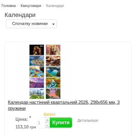
Головна
Канцтовари
Календарi
Календари
Спочатку новинки
Календар настінний квартальний 2026, 298х656 мм, 3
пружини
Багато
*
Цена:
+
Детальніше
Купити
-
113,10
грн