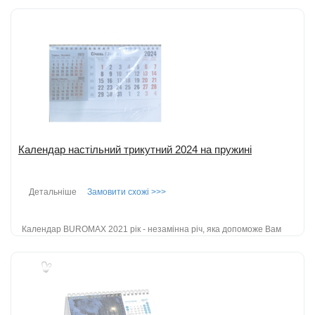
210*100мм; виготовлений з картону 300г/м2; додаткова
інформація: церковні, дер...
детальніше
Додати до порівняння
Календар настільний трикутний 2024 на пружині
Детальніше
Замовити схожі >>>
Календар BUROMAX 2021 рік - незамінна річ, яка допоможе Вам
легко спланувати свій місяць, квартал і рік. Папір блоку:
крейдований матовий папір...
детальніше
Додати до порівняння