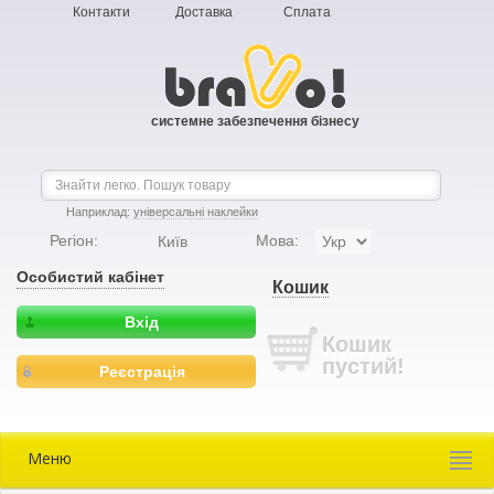
Контакти
Доставка
Сплата
системне забезпечення бізнесу
Наприклад:
універсальні наклейки
Регіон:
Мова:
Київ
Особистий кабінет
Кошик
Вхід
Кошик
пустий!
Реєстрація
Меню