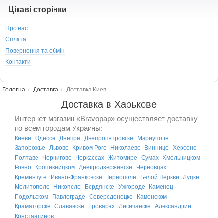
Цікаві сторінки
Про нас
Сплата
Повернення та обмін
Контакти
Головна
Доставка
Доставка Киев
Доставка в Харькове
Интернет магазин «Bravopap» осуществляет доставку
по всем городам Украины:
Киеве
Одессе
Днепре
Днепропетровске
Мариуполе
Запорожье
Львове
Кривом Роге
Николаеве
Виннице
Херсоне
Полтаве
Чернигове
Черкассах
Житомире
Сумах
Хмельницком
Ровно
Кропивницком
Днепродзержинске
Черновцах
Кременчуге
Ивано-Франковске
Тернополе
Белой Церкви
Луцке
Мелитополе
Никополе
Бердянске
Ужгороде
Каменец-
Подольском
Павлограде
Северодонецке
Каменском
Краматорске
Славянске
Броварах
Лисичанске
Александрии
Константинов