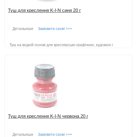
Туш для креслення K-I-N синя 20 г
Детальніше
Замовити схожі >>>
Туш на водній основі для креслярсько-графічних, художніх і
оформлювальних робіт; зручно малювати пензлем або пером;
пластиковий флак...
детальніше
Додати до порівняння
Туш для креслення K-I-N червона 20 г
Детальніше
Замовити схожі >>>