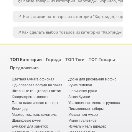
💳 Какие товары из категории "Картриджі, чорнило, туш" 
📌 Есть скидки на товары из категории "Картриджі, чорнило
📌Как сделать выбор товаров из категории "Картриджі, чор
ТОП Категории
Города
ТОП Теги
ТОП Товары
Предложения
Цветная бумага офисная
Доска для рисования в офис
Одноразовая посуда на заказ
Ручка гелевая
Школьные канцтовары оптом
Шариковая ручка
Канцелярская кнопка
Заказ бумаги
Папка пластиковая конверт
Упаковочная пленка в рулонах
Диски двд
Письменные наборы
Маркер текстовыделитель
Мешки под мусор
Шариковые ручки
Мыло туалетное
Бумажки для заметок
Измельчитель шредер