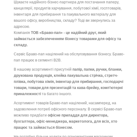
постачаються в пластиковому флаконі; колір синій; ємність 50мл. ...
Шукаєте надійного бізнес-партнера для постачання паперу,
детальніше
канцелярії, продуктів харчування, побутової хімії, госптоварів,
інвентаря для прибирання та пакувального матеріалу для
Додати до порівняння
вашого офісу, виробництва, складу? Тоді ви звернулись за
адресою.
Компанія
ТОВ «Браво-пап» - це надійний друг, який
займається забезпеченням бізнесу товарами для офісу та
складу.
Сервіс Браво-пап націлений на обслуговування бізнесу. Браво-
пап працює в сегменті B2B.
В нашому асортименті присутній
папір, папки, ручки, бланки,
друкована продукція, клейка пакувальна стрічка, стретч-
плівка, побутова хімія, інвентар для прибирання, господарчі
товари, товари для презентацій та кава-брейку, комп’ютерні
приналежності
та багато іншого.
Асортимент товарів Браво-пап націлений, насамперед, на
задоволення потреб офісного персоналу. В сервісі Браво-пап
можливо придбати
офісне приладдя для директора,
бухгалтера, офіс-менеджера, маркетолога, для всіх, хто
працює та займається бізнесом.
Не потрібно більше ходити по різноманітним магазинам,