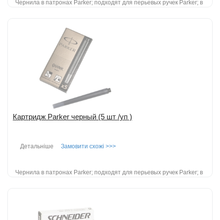
Чернила в патронах Parker; подходят для перьевых ручек Parker; в
упаковке 5 штук....
детальніше
Додати до порівняння
Картридж Parker черный (5 шт /уп )
Детальніше
Замовити схожі >>>
Чернила в патронах Parker; подходят для перьевых ручек Parker; в
упаковке 5 штук....
детальніше
Додати до порівняння