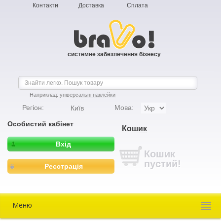
Контакти
Доставка
Сплата
системне забезпечення бізнесу
Наприклад:
універсальні наклейки
Регіон:
Мова:
Київ
Особистий кабінет
Кошик
Вхід
Кошик
пустий!
Реєстрація
Меню