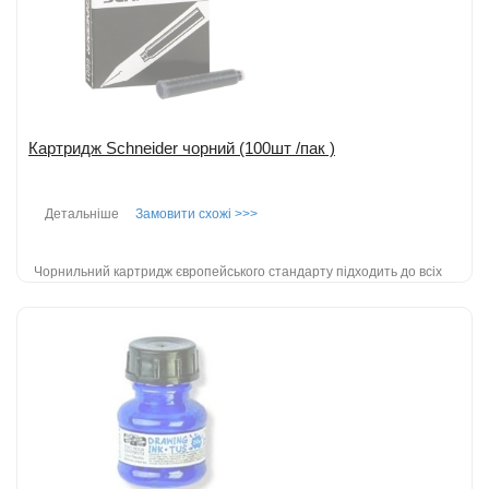
Картридж Schneider чорний (100шт /пак )
Детальніше
Замовити схожі >>>
Чорнильний картридж європейського стандарту підходить до всіх
пір'яних ручок; чорнило типу DOCUMENTAL - швидко сохнуть, не
розмазуються; ...
детальніше
Додати до порівняння