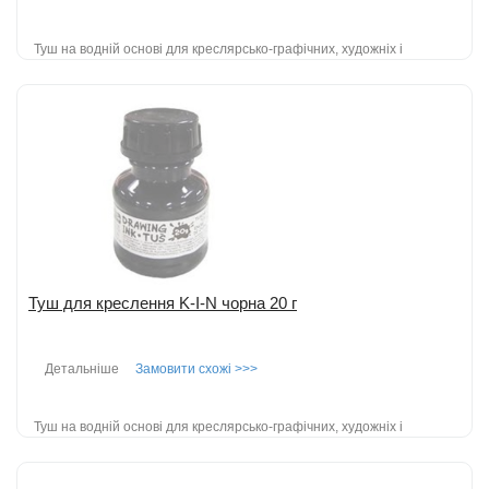
Туш на водній основі для креслярсько-графічних, художніх і
оформлювальних робіт; зручно малювати пензлем або пером;
пластиковий флак...
детальніше
Додати до порівняння
Туш для креслення K-I-N чорна 20 г
Детальніше
Замовити схожі >>>
Туш на водній основі для креслярсько-графічних, художніх і
оформлювальних робіт; зручно малювати пензлем або пером;
пластиковий флак...
детальніше