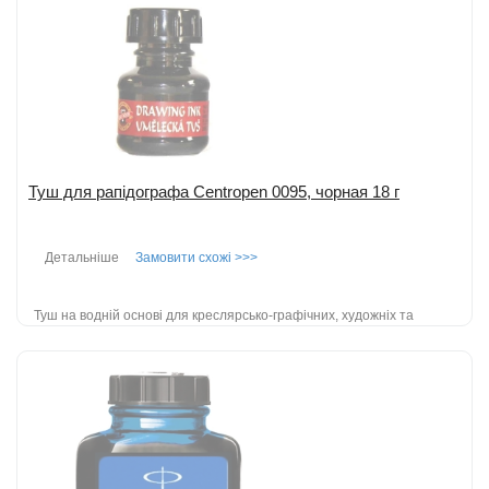
Додати до порівняння
Туш для рапідографа Centropen 0095, чорная 18 г
Детальніше
Замовити схожі >>>
Туш на водній основі для креслярсько-графічних, художніх та
оформлювальних робіт; зручно малювати пензлем, пером;
пластиковий флакон...
детальніше
Додати до порівняння