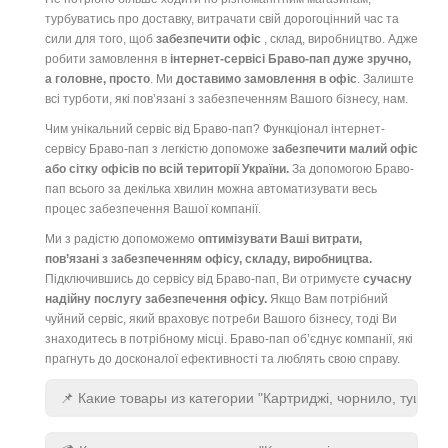
турбуватись про доставку, витрачати свій дорогоцінний час та
сили для того, щоб
забезпечити офіс
, склад, виробництво. Адже
робити замовлення в
інтернет-сервісі Браво-пап дуже зручно,
а головне, просто
. Ми
доставимо замовлення в офіс
. Залиште
всі турботи, які пов’язані з забезпеченням Вашого бізнесу, нам.
Чим унікальний сервіс від Браво-пап? Функціонал інтернет-
сервісу Браво-пап з легкістю допоможе
забезпечити малий офіс
або сітку офісів по всій території України.
За допомогою Браво-
пап всього за декілька хвилин можна автоматизувати весь
процес забезпечення Вашої компанії.
Ми з радістю допоможемо
оптимізувати Ваші витрати,
пов’язані з забезпеченням офісу, складу, виробництва.
Підключившись до сервісу від Браво-пап, Ви отримуєте
сучасну
надійну послугу забезпечення офісу.
Якщо Вам потрібний
чуйний сервіс, який враховує потреби Вашого бізнесу, тоді Ви
знаходитесь в потрібному місці. Браво-пап об’єднує компанії, які
прагнуть до досконалої ефективності та люблять свою справу.
📌 Какие товары из категории "Картриджі, чорнило, туш"