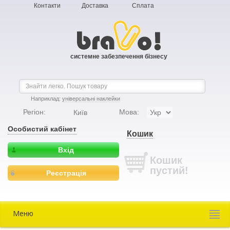
Контакти
Доставка
Сплата
системне забезпечення бізнесу
Наприклад:
універсальні наклейки
Регіон:
Мова:
Київ
Особистий кабінет
Кошик
Вхід
Кошик
пустий!
Реєстрація
Меню