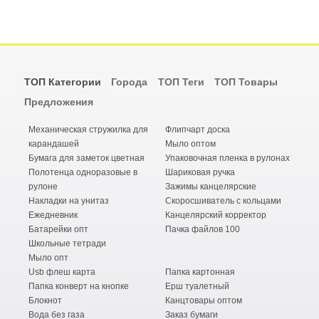
ТОП Категории
Города
ТОП Теги
ТОП Товары
Предложения
Механическая стружилка для
Флипчарт доска
карандашей
Мыло оптом
Бумага для заметок цветная
Упаковочная пленка в рулонах
Полотенца одноразовые в
Шариковая ручка
рулоне
Зажимы канцелярские
Накладки на унитаз
Скоросшиватель с кольцами
Ежедневник
Канцелярский корректор
Батарейки опт
Пачка файлов 100
Школьные тетради
Мыло опт
Usb флеш карта
Папка картонная
Папка конверт на кнопке
Ерш туалетный
Блокнот
Канцтовары оптом
Вода без газа
Заказ бумаги