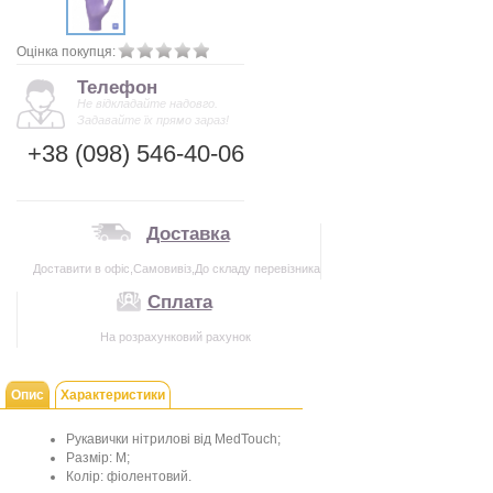
Оцінка покупця:
Телефон
Не відкладайте надовго.
Задавайте їх прямо зараз!
+38 (098) 546-40-06
Доставка
Доставити в офіс,Самовивіз,До складу перевізника
Сплата
На розрахунковий рахунок
Опис
Характеристики
Рукавички нітрилові від MedTouch;
Размір: М;
Колір: фіолентовий.