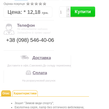
Оцінка покупця:
+
Цена:
*
12,18
Купити
грн.
-
Телефон
Не відкладайте надовго.
Задавайте їх прямо зараз!
+38 (098) 546-40-06
Доставка
Доставити в офіс,Самовивіз,До складу перевізника
Сплата
На розрахунковий рахунок
Опис
Характеристики
Зошит "Зимові види спорту";
Екологічна серія, папір без оптичного вибілювача;