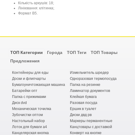
Кількість аркушів: 18;
Лініювання: клітинка;
Формат В5.
ТОП Категории
Города
ТОП Теги
ТОП Товары
Предложения
Контейнеры для еды
Измельчитель шредер
Доски и флипчарты
Одноразовая термопосуда
Бумагоуничтожающая машина
Папка на резинке
Батарейки опт
Ламинатор документов
Папка с прижимами
Клейкая бумага
Диск dvd
Разовая посуда
Механическая точилка
Ершик в туалет
Зубочистки оптом
Диски двд рв
Настольный набор
Маркеры перманентные
Лоток для бумаги а4
Канцтовары с доставкой
Канцелярская кнопка
Конверт на кнопке