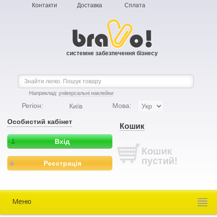
Контакти
Доставка
Сплата
системне забезпечення бізнесу
Наприклад:
універсальні наклейки
Регіон:
Мова:
Київ
Особистий кабінет
Кошик
Вхід
Кошик
пустий!
Реєстрація
Меню