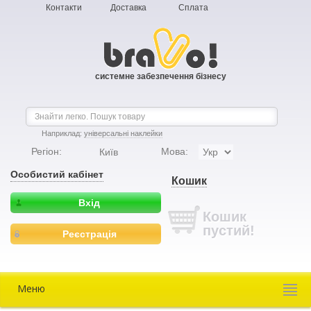
Контакти
Доставка
Сплата
системне забезпечення бізнесу
Наприклад:
універсальні наклейки
Регіон:
Мова:
Київ
Особистий кабінет
Кошик
Вхід
Кошик
пустий!
Реєстрація
Меню