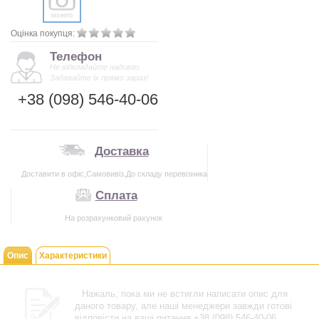
Оцінка покупця:
Телефон
Не відкладайте надовго.
Задавайте їх прямо зараз!
+38 (098) 546-40-06
Доставка
Доставити в офіс,Самовивіз,До складу перевізника
Сплата
На розрахунковий рахунок
Опис
Характеристики
Нажаль, пока ми не встигли написати опис для
даного товару, але наші менеджери завжди готові
відповісти на ваші питання +38 (098) 546-40-06