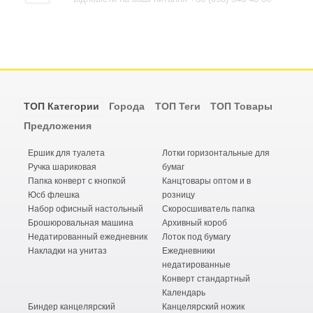
ТОП Категории
Города
ТОП Теги
ТОП Товары
Предложения
Ершик для туалета
Лотки горизонтальные для
Ручка шариковая
бумаг
Папка конверт с кнопкой
Канцтовары оптом и в
Юсб флешка
розницу
Набор офисный настольный
Скоросшиватель папка
Брошюровальная машина
Архивный короб
Недатированный ежедневник
Лоток под бумагу
Накладки на унитаз
Ежедневники
недатированные
Конверт стандартный
Календарь
Биндер канцелярский
Канцелярский ножик