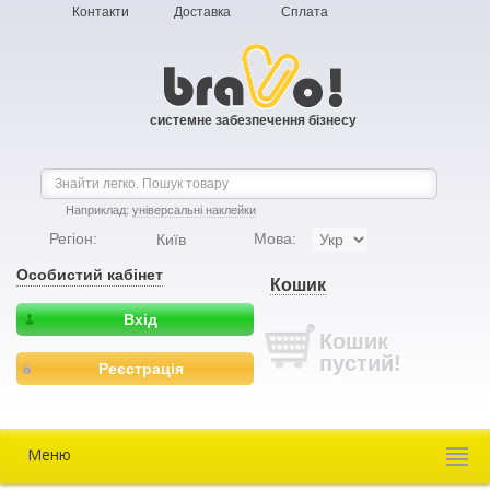
Контакти
Доставка
Сплата
системне забезпечення бізнесу
Наприклад:
універсальні наклейки
Регіон:
Мова:
Київ
Особистий кабінет
Кошик
Вхід
Кошик
пустий!
Реєстрація
Меню