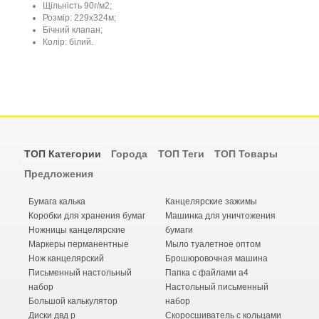
Щільність
9
0г
/
м2
;
Розмір
:
229
х324
м
;
Бічний
клапан;
Колір: білий.
ТОП Категории
Города
ТОП Теги
ТОП Товары
Предложения
Бумага калька
Канцелярские зажимы
Коробки для хранения бумаг
Машинка для уничтожения
Ножницы канцелярские
бумаги
Маркеры перманентные
Мыло туалетное оптом
Нож канцелярский
Брошюровочная машина
Письменный настольный
Папка с файлами а4
набор
Настольный письменный
Большой калькулятор
набор
Диски двд р
Скоросшиватель с кольцами