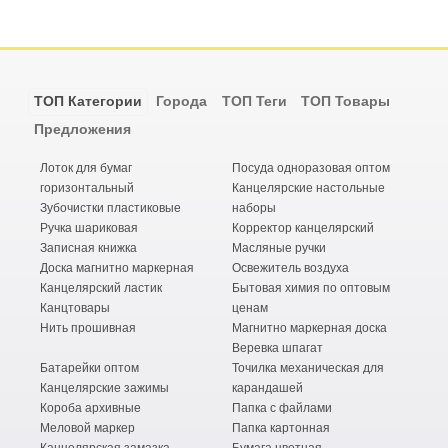
ТОП Категории
Города
ТОП Теги
ТОП Товары
Предложения
Лоток для бумаг
Посуда одноразовая оптом
горизонтальный
Канцелярские настольные
Зубочистки пластиковые
наборы
Ручка шариковая
Корректор канцелярский
Записная книжка
Масляные ручки
Доска магнитно маркерная
Освежитель воздуха
Канцелярский ластик
Бытовая химия по оптовым
Канцтовары
ценам
Нить прошивная
Магнитно маркерная доска
Веревка шпагат
Батарейки оптом
Точилка механическая для
Канцелярские зажимы
карандашей
Короба архивные
Папка с файлами
Меловой маркер
Папка картонная