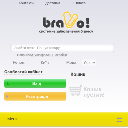
Контакти
Доставка
Сплата
системне забезпечення бізнесу
Наприклад:
універсальні наклейки
Регіон:
Мова:
Київ
Особистий кабінет
Кошик
Вхід
Кошик
пустий!
Реєстрація
Меню