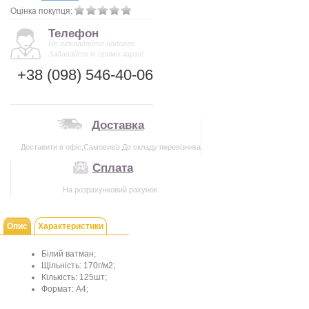
Оцінка покупця:
Телефон
Не відкладайте надовго.
Задавайте їх прямо зараз!
+38 (098) 546-40-06
Доставка
Доставити в офіс,Самовивіз,До складу перевізника
Сплата
На розрахунковий рахунок
Опис
Характеристики
Білий ватман;
Щільність: 170г/м2;
Кількість: 125шт;
Формат: А4;