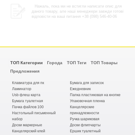
Нажаль, пока ми не встигли написати опис для
даного товару, але наші менеджери завжди готові
відповісти на ваші питання +38 (098) 546-40-06
ТОП Категории
Города
ТОП Теги
ТОП Товары
Предложения
Клавиатура для пк
Бумага для записок
Ламинатор
Ежедневник
Usb флеш карта
Папка пластиковая на кнопке
Бумага туалетная
Упаковочная пленка
Пачка файлов 100
Канцелярские
Настольный письменный
принадлежности
набор
Ручка шариковая
Доски маркерные
Доски флипчарты
Канцелярский клей
Ершик туалетный