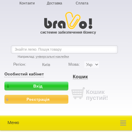
Контакти
Доставка
Сплата
системне забезпечення бізнесу
Наприклад:
універсальні наклейки
Регіон:
Мова:
Київ
Особистий кабінет
Кошик
Вхід
Кошик
пустий!
Реєстрація
Меню