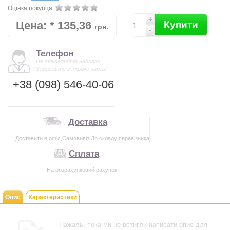
Оцінка покупця:
+
Цена:
*
135,36
Купити
грн.
-
Телефон
Не відкладайте надовго.
Задавайте їх прямо зараз!
+38 (098) 546-40-06
Доставка
Доставити в офіс,Самовивіз,До складу перевізника
Сплата
На розрахунковий рахунок
Опис
Характеристики
Нажаль, пока ми не встигли написати опис для