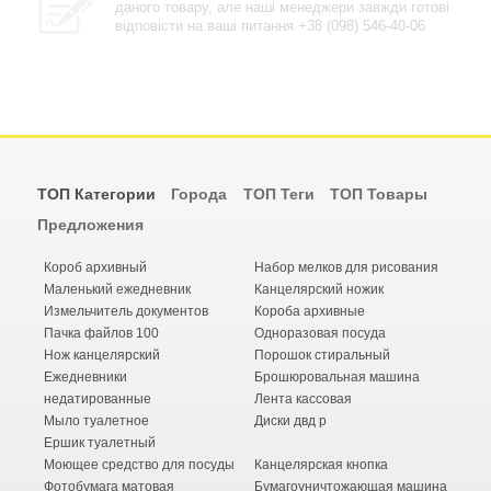
даного товару, але наші менеджери завжди готові
відповісти на ваші питання +38 (098) 546-40-06
ТОП Категории
Города
ТОП Теги
ТОП Товары
Предложения
Короб архивный
Набор мелков для рисования
Маленький ежедневник
Канцелярский ножик
Измельчитель документов
Короба архивные
Пачка файлов 100
Одноразовая посуда
Нож канцелярский
Порошок стиральный
Ежедневники
Брошюровальная машина
недатированные
Лента кассовая
Мыло туалетное
Диски двд р
Ершик туалетный
Моющее средство для посуды
Канцелярская кнопка
Фотобумага матовая
Бумагоуничтожающая машина