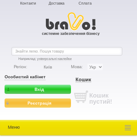
Контакти
Доставка
Сплата
системне забезпечення бізнесу
Наприклад:
універсальні наклейки
Регіон:
Мова:
Київ
Особистий кабінет
Кошик
Вхід
Кошик
пустий!
Реєстрація
Меню