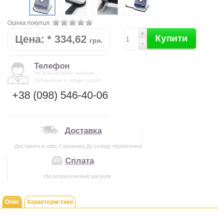
Оцінка покупця:
+
Цена:
*
334,62
Купити
грн.
-
Телефон
Не відкладайте надовго.
Задавайте їх прямо зараз!
+38 (098) 546-40-06
Доставка
Доставити в офіс,Самовивіз,До складу перевізника
Сплата
На розрахунковий рахунок
Опис
Характеристики