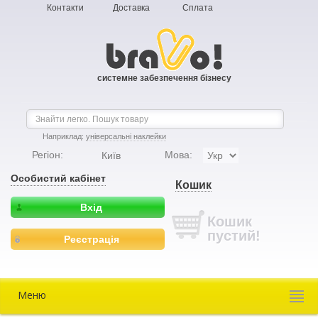
Контакти
Доставка
Сплата
системне забезпечення бізнесу
Наприклад:
універсальні наклейки
Регіон:
Мова:
Київ
Особистий кабінет
Кошик
Вхід
Кошик
пустий!
Реєстрація
Меню