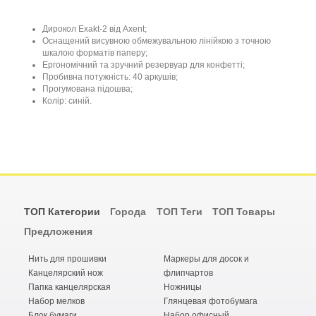
Дирокол Exakt-2 від Axent;
Оснащений висувною обмежувальною лінійкою з точною
шкалою форматів паперу;
Ергономічний та зручний резервуар для конфетті;
Пробивна потужність: 40 аркушів;
Прогумована підошва;
Колір: синій.
ТОП Категории
Города
ТОП Теги
ТОП Товары
Предложения
Нить для прошивки
Маркеры для досок и
Канцелярский нож
флипчартов
Папка канцелярская
Ножницы
Набор мелков
Глянцевая фотобумага
Блок бумаги
Набор офисный