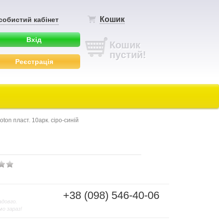
Кошик
собистий кабінет
Вхід
Кошик
пустий!
Реєстрація
on пласт. 10арк. сіро-синій
+38 (098) 546-40-06
адовго.
мо зараз!