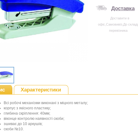
Доставка
Доставити в
офіс,Самовивіз,До склад
перевізника
ис
Характеристики
Всі робочі механізми
виконані з міцного
металу
;
корпус
з якісного
пластику
;
глибина
скріплення
:
40мм
;
віконце
контролю наявності
скоби
;
зшиває
до 10
аркушів
;
скоби
№
10
.