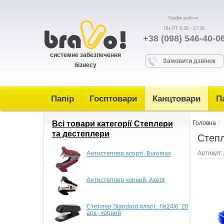
Графік роботи:
ПН-ПТ 8:30 - 17:30
+38 (098) 546-40-0
системне забезпечення
Замовити дзвінок
бізнесу
Папір
Госптовари
Канцтовари
П
Всі товари категорії Степлери
Головна
та дестеплери
Степл
Артикул:
Антистеплер асорті, Buromax
Антистеплер чорний, Axent
Степлер Standard пласт., №24/6, 20
арк., чорний