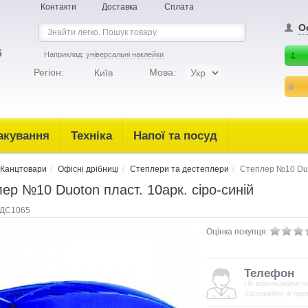
Контакти
Доставка
Сплата
О
6
Наприклад:
універсальні наклейки
Регіон:
Мова:
Київ
акування
Техніка
Напої та посуд
Канцтовари
Офісні дрібниці
Степлери та дестеплери
Степлер №10 Duot
ер №10 Duoton пласт. 10арк. сіро-синій
ДС1065
Оцінка покупця:
Телефон
Не відкладайте н
Задавайте їх пря