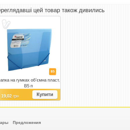
реглядавші цей товар також дивились
апка на гумках об'ємна пласт.
В5 п
Купити
19,02
грн
вары
Предложения