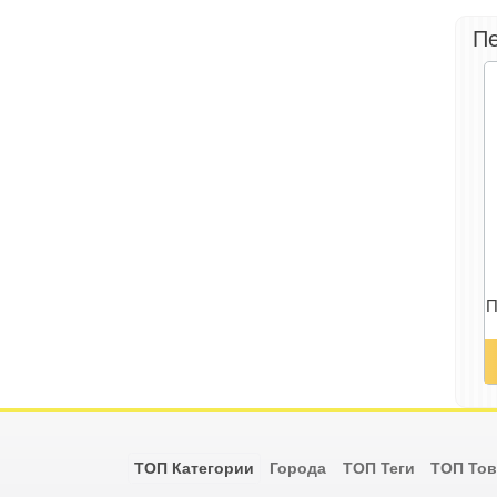
Пе
П
ТОП Категории
Города
ТОП Теги
ТОП То