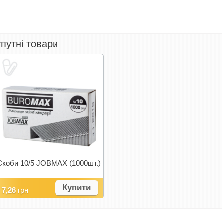
путні товари
Скоби 10/5 JOBMAX (1000шт.)
Купити
7,26
грн