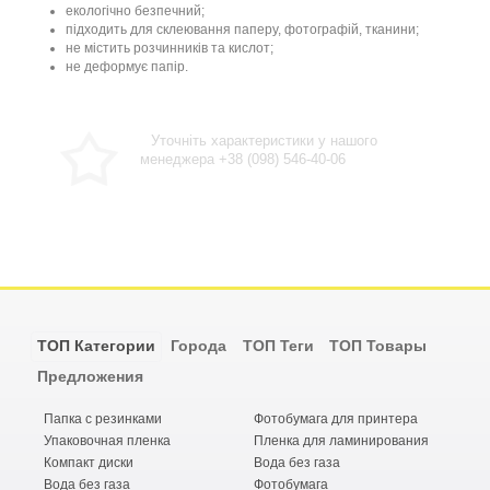
екологічно
безпечний
;
підходить
для
склеювання паперу
,
фотографій
,
тканини
;
не
містить
розчинників
та
кислот
;
не
деформує
папір
.
Уточніть характеристики у нашого
менеджера +38 (098) 546-40-06
ТОП Категории
Города
ТОП Теги
ТОП Товары
Предложения
Папка с резинками
Фотобумага для принтера
Упаковочная пленка
Пленка для ламинирования
Компакт диски
Вода без газа
Вода без газа
Фотобумага