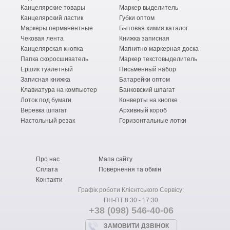
Канцелярские товары
Маркер выделитель
Канцелярский ластик
Губки оптом
Маркеры перманентные
Бытовая химия каталог
Чековая лента
Книжка записная
Канцелярская кнопка
Магнитно маркерная доска
Папка скоросшиватель
Маркер текстовыделитель
Ершик туалетный
Письменный набор
Записная книжка
Батарейки оптом
Клавиатура на компьютер
Банковский шпагат
Лоток под бумаги
Конверты на кнопке
Веревка шпагат
Архивный короб
Настольный резак
Горизонтальные лотки
Про нас
Мапа сайту
Сплата
Повернення та обмін
Контакти
Графік роботи Клієнтського Сервісу:
ПН-ПТ 8:30 - 17:30
+38 (098) 546-40-06
ЗАМОВИТИ ДЗВІНОК