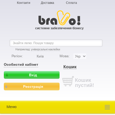
Контакти
Доставка
Сплата
системне забезпечення бізнесу
Наприклад:
універсальні наклейки
Регіон:
Мова:
Київ
Особистий кабінет
Кошик
Вхід
Кошик
пустий!
Реєстрація
Меню