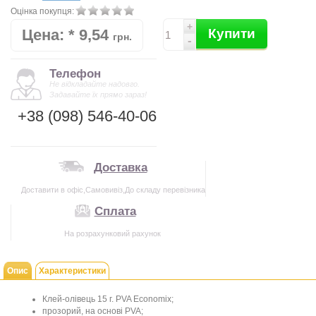
Оцінка покупця:
+
Цена:
*
9,54
Купити
грн.
-
Телефон
Не відкладайте надовго.
Задавайте їх прямо зараз!
+38 (098) 546-40-06
Доставка
Доставити в офіс,Самовивіз,До складу перевізника
Сплата
На розрахунковий рахунок
Опис
Характеристики
Клей
-
олівець
15 г.
PVA
Economix
;
прозорий,
на
основі
PVA
;