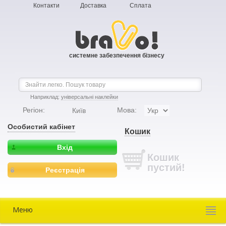
Контакти
Доставка
Сплата
системне забезпечення бізнесу
Наприклад:
універсальні наклейки
Регіон:
Мова:
Київ
Особистий кабінет
Кошик
Вхід
Кошик
пустий!
Реєстрація
Меню