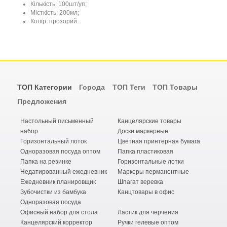
Кількість: 100шт/уп;
Місткість: 200мл;
Колір: прозорий.
ТОП Категории
Города
ТОП Теги
ТОП Товары
Предложения
Настольный письменный
Канцелярские товары
набор
Доски маркерные
Горизонтальный лоток
Цветная принтерная бумага
Одноразовая посуда оптом
Папка пластиковая
Папка на резинке
Горизонтальные лотки
Недатированный ежедневник
Маркеры перманентные
Ежедневник планировщик
Шпагат веревка
Зубочистки из бамбука
Канцтовары в офис
Одноразовая посуда
Офисный набор для стола
Ластик для черчения
Канцелярский корректор
Ручки гелевые оптом