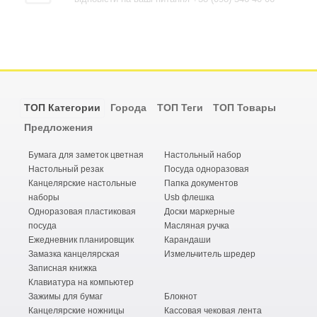
ТОП Категории
Города
ТОП Теги
ТОП Товары
Предложения
Бумага для заметок цветная
Настольный набор
Настольный резак
Посуда одноразовая
Канцелярские настольные
Папка документов
наборы
Usb флешка
Одноразовая пластиковая
Доски маркерные
посуда
Масляная ручка
Ежедневник планировщик
Карандаши
Замазка канцелярская
Измельчитель шредер
Записная книжка
Клавиатура на компьютер
Зажимы для бумаг
Блокнот
Канцелярские ножницы
Кассовая чековая лента