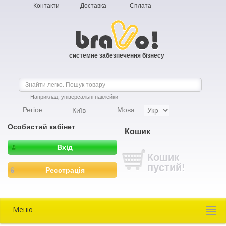
Контакти
Доставка
Сплата
системне забезпечення бізнесу
Наприклад:
універсальні наклейки
Регіон:
Мова:
Київ
Особистий кабінет
Кошик
Вхід
Кошик
пустий!
Реєстрація
Меню