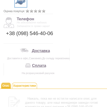
Оцінка покупця:
Телефон
Не відкладайте надовго.
Задавайте їх прямо зараз!
+38 (098) 546-40-06
Доставка
Доставити в офіс,Самовивіз,До складу перевізника
Сплата
На розрахунковий рахунок
Опис
Характеристики
Нажаль, пока ми не встигли написати опис для
даного товару, але наші менеджери завжди готові
відповісти на ваші питання +38 (098) 546-40-06