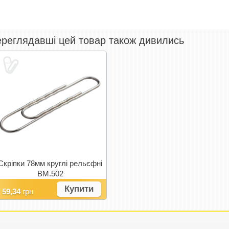
реглядавші цей товар також дивились
Скріпки 78мм круглі рельєфні
BM.502
Купити
59,34
грн