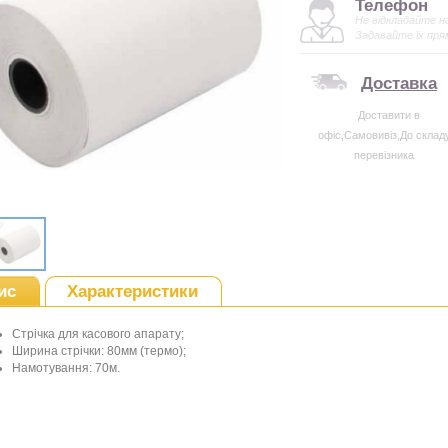
Телефон
Не відкладайте н
Задавайте їх пря
Доставка
Доставити в
офіс,Самовивіз,До склад
перевізника
ис
Характеристики
Стрічка для касового апарату;
Ширина стрічки: 80мм (термо);
Намотування: 70м.