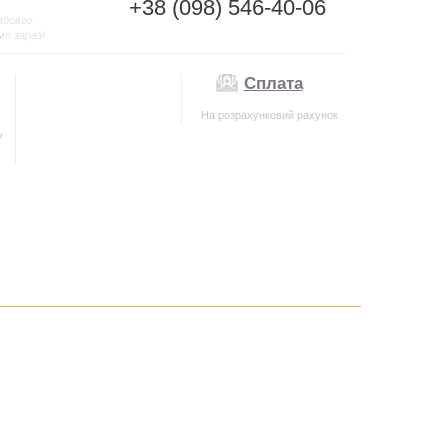
+38 (098) 546-40-06
адовго.
мо зараз!
Сплата
На розрахунковий рахунок
у