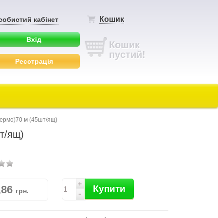
Кошик
собистий кабінет
Вхід
Кошик
пустий!
Реєстрація
термо)70 м (45шт/ящ)
т/ящ)
+
,86
Купити
грн.
-