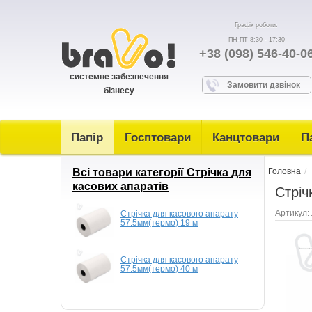
Графік роботи:
ПН-ПТ 8:30 - 17:30
+38 (098) 546-40-0
системне забезпечення
Замовити дзвінок
бізнесу
Папір
Госптовари
Канцтовари
П
Всі товари категорії Стрiчка для
Головна
касових апаратiв
Стріч
Артикул:
Стрічка для касового апарату
57.5мм(термо) 19 м
Стрічка для касового апарату
57.5мм(термо) 40 м