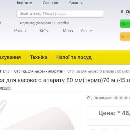
Контакти
Доставка
Сплата
О
6
Наприклад:
універсальні наклейки
Регіон:
Мова:
Київ
акування
Техніка
Напої та посуд
Папір
Стрiчка для касових апаратiв
Стрічка для касового апарату 80 мм(
ка для касового апарату 80 мм(термо)70 м (45ш
ЛК0031
Оцінка покупця:
Цена:
*
46