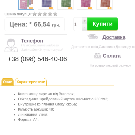
Оцінка покупця:
+
Цена:
*
66,54
Купити
грн.
-
Доставка
Телефон
Не відкладайте надовго.
Доставити в офіс,Самовивіз,До складу п
Задавайте їх прямо зараз!
Сплата
+38 (098) 546-40-06
На розрахунковий рахунок
Опис
Характеристики
Книга канцелярська від Buromax;
Обкладинка: крейдований картон щільністю 230г/м2;
Внутрішнє кріплення блоку: скоба;
Кількість аркушів: 48;
Лініювання: лінія;
Формат: А4.