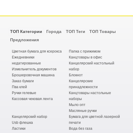
ТОП Категории
Города
ТОП Теги
ТОП Товары
Предложения
Цветная бумага для ксерокса
Папка с прижимом
Ежедневники
Канцтовары в офис
недатированные
Канцелярский настольный
Измельчитель документов
набор
Брошюровочная машина
Блокнот
Заказ бумаги
Канцелярские
Пва клей
принадлежности
Ручки гелевые
Канцтовары настольные
Кассовая чековая лента
наборы
Мыло опт
Масляные ручки
Канцелярский набор
Бумага для цветной лазерной
Usb флешка
печати
Ластики
Вода без газа