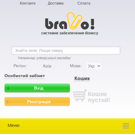
Контакти
Доставка
Сплата
системне забезпечення бізнесу
Наприклад:
універсальні наклейки
Регіон:
Мова:
Київ
Особистий кабінет
Кошик
Вхід
Кошик
пустий!
Реєстрація
Меню