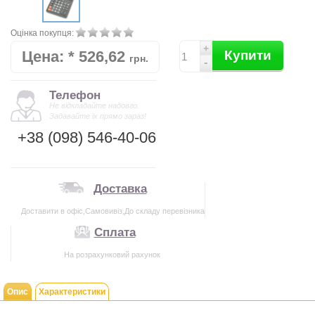
Оцінка покупця:
+
Цена:
*
526,62
Купити
грн.
-
Телефон
Не відкладайте надовго.
Задавайте їх прямо зараз!
+38 (098) 546-40-06
Доставка
Доставити в офіс,Самовивіз,До складу перевізника
Сплата
На розрахунковий рахунок
Опис
Характеристики