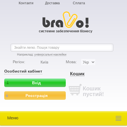
Контакти
Доставка
Сплата
системне забезпечення бізнесу
Наприклад:
універсальні наклейки
Регіон:
Мова:
Київ
Особистий кабінет
Кошик
Вхід
Кошик
пустий!
Реєстрація
Меню