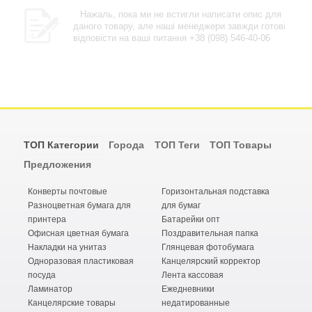
Нажаль, пока ми не встигли написати опис для
даного товару, але наші менеджери завжди готові
відповісти на ваші питання +38 (098) 546-40-06
ТОП Категории
Города
ТОП Теги
ТОП Товары
Предложения
Конверты почтовые
Горизонтальная подставка
Разноцветная бумага для
для бумаг
принтера
Батарейки опт
Офисная цветная бумага
Поздравительная папка
Накладки на унитаз
Глянцевая фотобумага
Одноразовая пластиковая
Канцелярский корректор
посуда
Лента кассовая
Ламинатор
Ежедневники
Канцелярские товары
недатированные