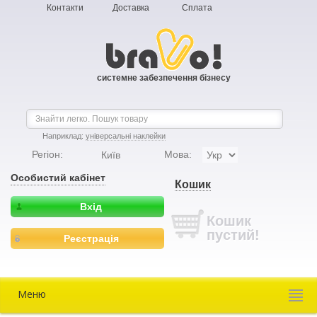
Контакти
Доставка
Сплата
системне забезпечення бізнесу
Наприклад:
універсальні наклейки
Регіон:
Мова:
Київ
Особистий кабінет
Кошик
Вхід
Кошик
пустий!
Реєстрація
Меню