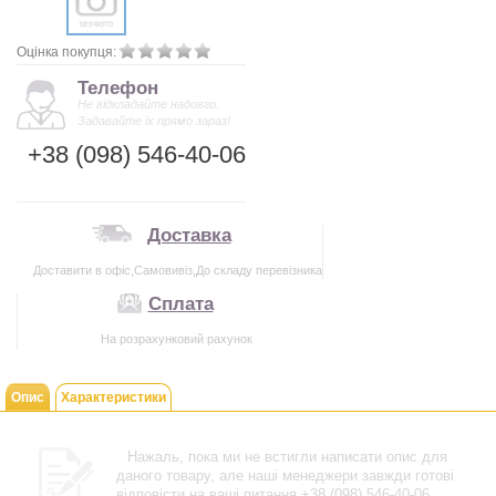
Оцінка покупця:
Телефон
Не відкладайте надовго.
Задавайте їх прямо зараз!
+38 (098) 546-40-06
Доставка
Доставити в офіс,Самовивіз,До складу перевізника
Сплата
На розрахунковий рахунок
Опис
Характеристики
Нажаль, пока ми не встигли написати опис для
даного товару, але наші менеджери завжди готові
відповісти на ваші питання +38 (098) 546-40-06