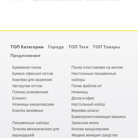
ТОП Категории
Города
ТОП Теги
ТОП Товары
Предложения
Бумажная папка
Папка пластиковая на кнопке
Бумага офисная оптом
Настольные письменные
Коробки для хранения
наборы
Авторучки оптом
Пачка файлов а4
Пленка упаковочная
Ножницы
Блокнот
Доска в офис
Ножницы канцелярские
Настольный набор
Короба архивные
Веревка шпагат
Бумагоуничтожающая машина
Письменные наборы
Записная книга
Точилка механическая для
Кнопки канцелярские
карандашей
Жидкое моющее средство