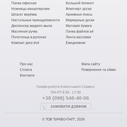
Папка офисная
Большой блокнот
Ножницы канцелярские
Флипчарт доска
Шпагат верёвка
Архивные боксы
Настольные принадлежности
Маркерные доски
Диспенсер жидкого мыла
Матовая бумага
Масляная ручка
Пачка файлов а4
Полотенца в рулонах
Лента кассовая
Компакт диск dvd
Ежедневник
Про нас
Мапа сайту
Сплата
Повернення та обмін
Контакти
Графік роботи Клієнтського Сервісу:
ПН-ПТ 8:30 - 17:30
+38 (098) 546-40-06
ЗАМОВИТИ ДЗВІНОК
© ТОВ "БРАВО-ПАП", 2026