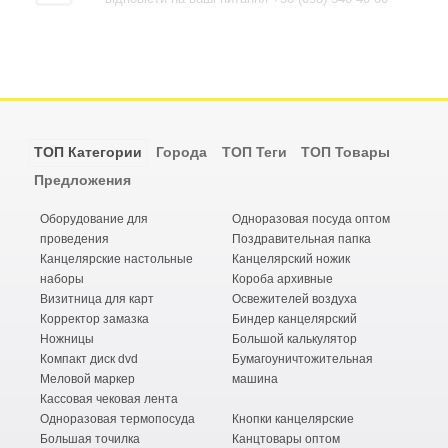
ТОП Категории
Города
ТОП Теги
ТОП Товары
Предложения
Оборудование для
Одноразовая посуда оптом
проведения
Поздравительная папка
Канцелярские настольные
Канцелярский ножик
наборы
Короба архивные
Визитница для карт
Освежителей воздуха
Корректор замазка
Биндер канцелярский
Ножницы
Большой калькулятор
Компакт диск dvd
Бумагоуничтожительная
Меловой маркер
машина
Кассовая чековая лента
Одноразовая термопосуда
Кнопки канцелярские
Большая точилка
Канцтовары оптом