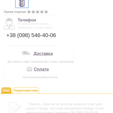
Оцінка покупця:
Телефон
Не відкладайте надовго.
Задавайте їх прямо зараз!
+38 (098) 546-40-06
Доставка
Доставити в офіс,Самовивіз,До складу перевізника
Сплата
На розрахунковий рахунок
Опис
Характеристики
Нажаль, пока ми не встигли написати опис для
даного товару, але наші менеджери завжди готові
відповісти на ваші питання +38 (098) 546-40-06