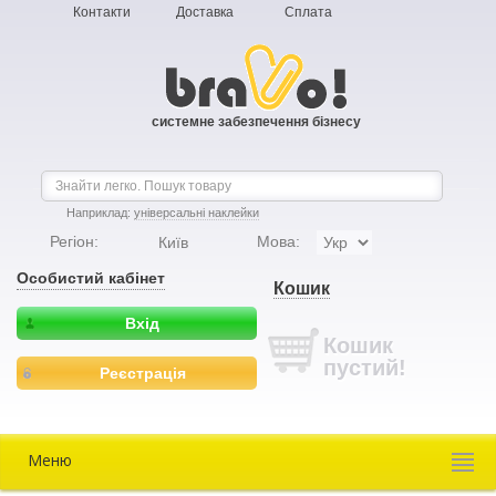
Контакти
Доставка
Сплата
системне забезпечення бізнесу
Наприклад:
універсальні наклейки
Регіон:
Мова:
Київ
Особистий кабінет
Кошик
Вхід
Кошик
пустий!
Реєстрація
Меню