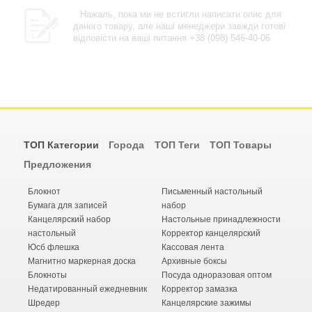
Нажаль, пока ми не встигли написати опис для
даного товару, але наші менеджери завжди готові
відповісти на ваші питання +38 (098) 546-40-06
ТОП Категории
Города
ТОП Теги
ТОП Товары
Предложения
Блокнот
Письменный настольный
Бумага для записей
набор
Канцелярский набор
Настольные принадлежности
настольный
Корректор канцелярский
Юсб флешка
Кассовая лента
Магнитно маркерная доска
Архивные боксы
Блокноты
Посуда одноразовая оптом
Недатированный ежедневник
Корректор замазка
Шредер
Канцелярские зажимы