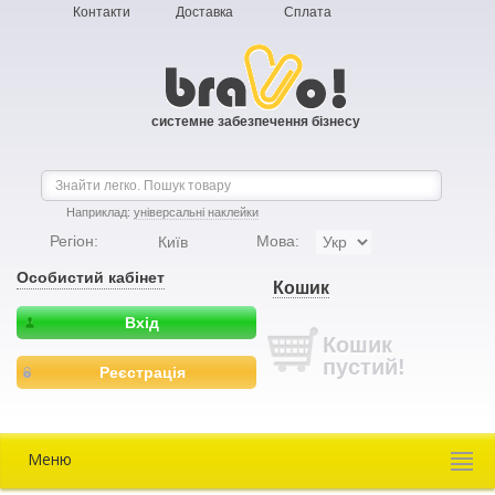
Контакти
Доставка
Сплата
системне забезпечення бізнесу
Наприклад:
універсальні наклейки
Регіон:
Мова:
Київ
Особистий кабінет
Кошик
Вхід
Кошик
пустий!
Реєстрація
Меню