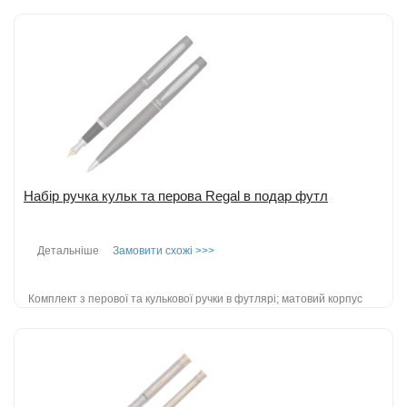
сріблястого кольору; деталі золотого кольору; товщина лінії
письма: 0.5мм; п...
детальніше
Додати до порівняння
Набір ручка кульк та перова Regal в подар футл
Детальніше
Замовити схожі >>>
Комплект з перової та кулькової ручки в футлярі; матовий корпус
сірого кольору; деталі сріблястого кольору; товщина лінії письма:
0.5мм; поста...
детальніше
Додати до порівняння