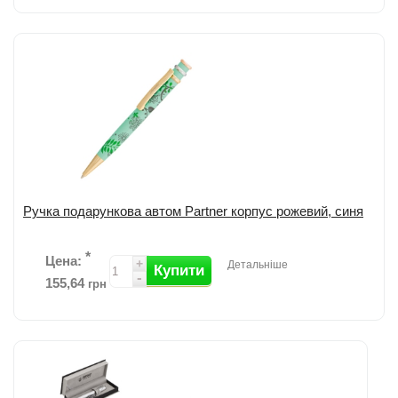
Ручка перова крокодил 1мм Pilot в подар. футл. FD-MR2-M-CR;
ручка із серії "Дикі тварини"; металевий корпус оснащений пером,
виготовле...
детальніше
Додати до порівняння
Ручка подарункова автом Partner корпус рожевий, синя
*
Цена:
+
Детальніше
Купити
-
155,64
грн
Ручка кулькова Flora в подарунковому футлярі; глянсовий корпус з
розписом у вигляді квітів; деталі золотого кольору; поворотний
механізм подачі...
детальніше