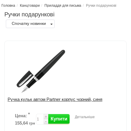
Головна
Канцтовари
Приладдя для письма
Ручки подарунковi
Ручки подарунковi
Спочатку новинки
Ручка кульк автом Partner корпус чорний, синя
*
Цена:
+
Детальніше
Купити
-
155,64
грн