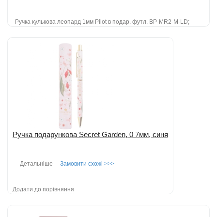
Ручка кулькова леопард 1мм Pilot в подар. футл. BP-MR2-M-LD;
автоматична кулькова ручка Pilot із серії "Дикі тварини";
виготовлена в м...
детальніше
Додати до порівняння
Ручка подарункова Secret Garden, 0 7мм, синя
Детальніше
Замовити схожі >>>
Додати до порівняння