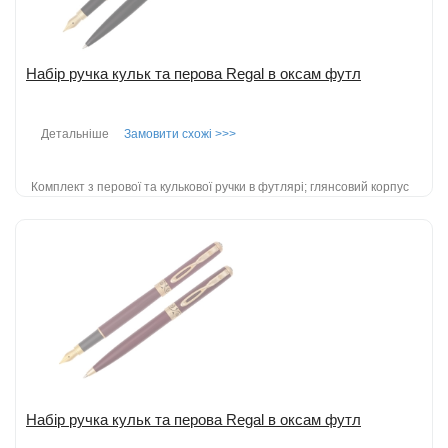
Набір ручка кульк та перова Regal в оксам футл
Детальніше
Замовити схожі >>>
Комплект з перової та кулькової ручки в футлярі; глянсовий корпус
чорного кольору; деталі золотого кольору; товщина лінії письма:
0.5мм; поста...
детальніше
Додати до порівняння
Набір ручка кульк та перова Regal в оксам футл