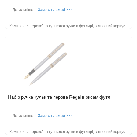
Детальніше
Замовити схожі >>>
Комплект з перової та кулькової ручки в футлярі; глянсовий корпус
бордового кольору; деталі золотого кольору; товщина лінії письма:
0.5мм; пос...
детальніше
Додати до порівняння
Набір ручка кульк та перова Regal в оксам футл
Детальніше
Замовити схожі >>>
Комплект з перової та кулькової ручки в футлярі; глянсовий корпус