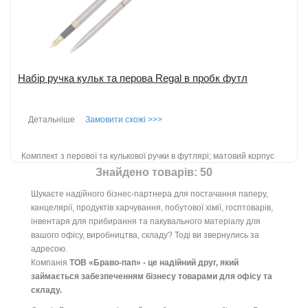
Набір ручка кульк та перова Regal в пробк футл
Детальніше
Замовити схожі >>>
Комплект з перової та кулькової ручки в футлярі; матовий корпус
сірого кольору; деталі золотого кольору; товщина лінії письма:
Знайдено товарів: 50
0.5мм; поставля...
детальніше
Шукаєте надійного бізнес-партнера для постачання паперу,
Додати до порівняння
канцелярії, продуктів харчування, побутової хімії, госптоварів,
інвентаря для прибирання та пакувального матеріалу для
вашого офісу, виробництва, складу? Тоді ви звернулись за
адресою.
Компанія
ТОВ «Браво-пап» - це надійний друг, який
займається забезпеченням бізнесу товарами для офісу та
складу.